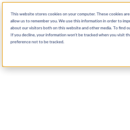
20
Day
:
This website stores cookies on your computer. These cookies are 
02
HR
:
allow us to remember you. We use this information in order to im
04
Min
about our visitors both on this website and other media. To find o
:
If you decline, your information won’t be tracked when you visit t
27
Sec
preference not to be tracked.