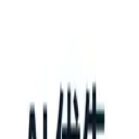
What happens when your ATS can take instructions?
|
Save my seat