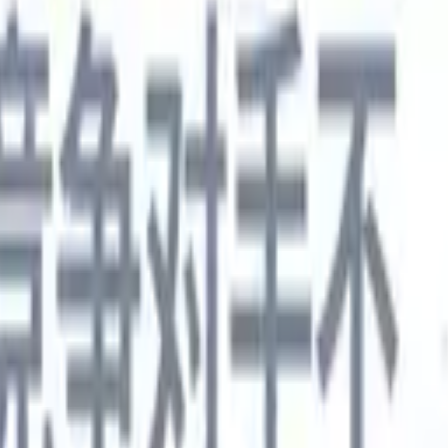
德语
🇯🇵
日语
🇮🇹
意大利语