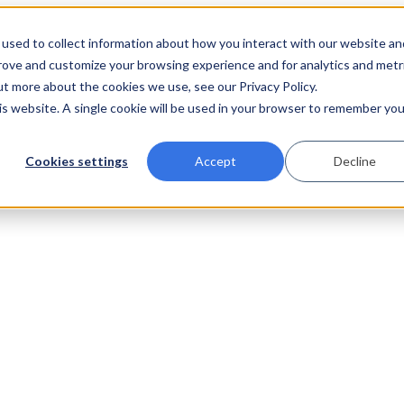
used to collect information about how you interact with our website an
prove and customize your browsing experience and for analytics and metr
ut more about the cookies we use, see our Privacy Policy.
his website. A single cookie will be used in your browser to remember you
Cookies settings
Accept
Decline