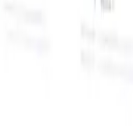
面向智能招聘人员的AI功能
GPT集成
使用GPT自动化内容创建和候选人互动。
AI人才搜
寻
使用自然语言在整个互联网中搜寻人才。
AI候选人匹配
通
智
过AI驱动的分析将合格候选人与职位进行匹配。
外联序列
通
式
过智能邮件、短信和LinkedIn序列与候选人互动。
用
释放前所未有的招聘效率