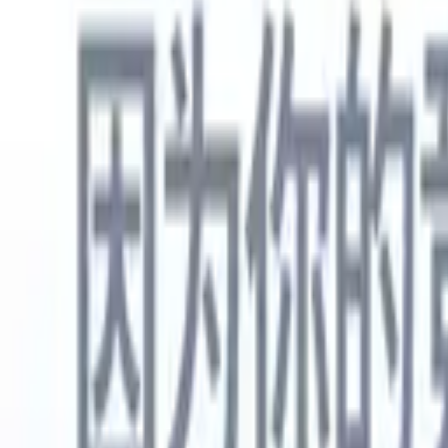
中文
🇺🇸
英语
🇳🇱
荷兰语
🇫🇷
法语
🇧🇷
葡萄牙语
🇪🇸
西班牙语
🇩🇪
产品
功能
人工智能
定价
知识中心
通过一个强大的移动应用程序访问Recruit CRM的所有功能
在网络上设置，然后在移动设备上使用。
立即注册
中文