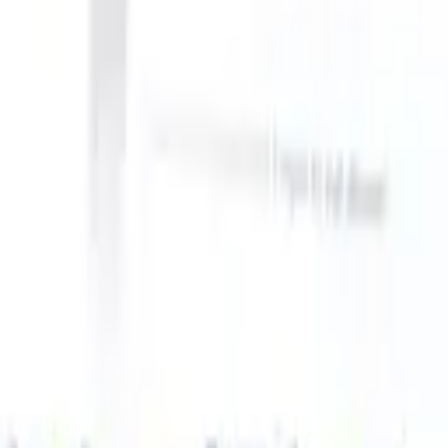
ake instructions?
|
Save my seat