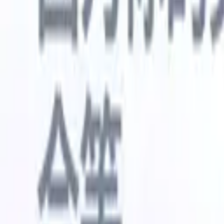
🇺🇸
英语
🇳🇱
荷兰语
🇫🇷
法语
🇧🇷
葡萄牙语
🇪🇸
西班牙语
🇩🇪
我想要一个演示
免费试用
替您完成工作的AI
我们的
AI智能体处理邮件回复、候选人提交、简历格式化和
查看全部
人才搜寻策略，让您对招聘工作拥有更大掌控力，同
简历解析
时提升效率与准确性。
能体
让A
化智能体
了解AI智能体如何改变您的招聘方式。
↗
AI创建
最新发布
通过 Recruit CRM MCP 将您的数据连
接到 AI