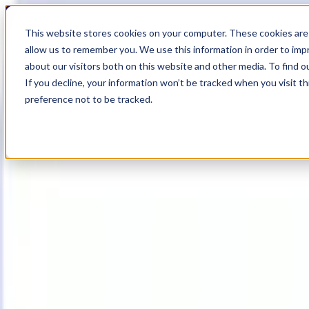
19
Day
:
This website stores cookies on your computer. These cookies are 
00
HR
:
allow us to remember you. We use this information in order to im
18
Min
about our visitors both on this website and other media. To find o
:
If you decline, your information won’t be tracked when you visit t
53
Sec
preference not to be tracked.