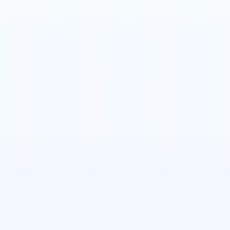
牙语
🇮🇹
意大利语
🇩🇪
德语