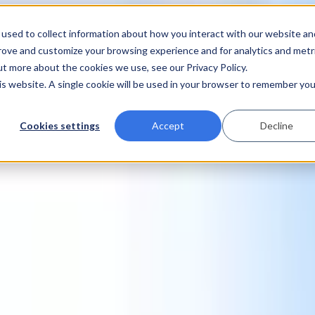
used to collect information about how you interact with our website an
prove and customize your browsing experience and for analytics and metr
ut more about the cookies we use, see our Privacy Policy.
his website. A single cookie will be used in your browser to remember you
Cookies settings
Accept
Decline