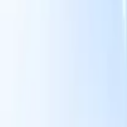
面向智能招聘人员的AI功能
GPT集成
使用GPT自动化内容创建和候选人互动。
AI人才搜
寻
使用自然语言在整个互联网中搜寻人才。
AI候选人匹配
通
智
过AI驱动的分析将合格候选人与职位进行匹配。
外联序列
通
式
过智能邮件、短信和LinkedIn序列与候选人互动。
用
释放前所未有的招聘效率