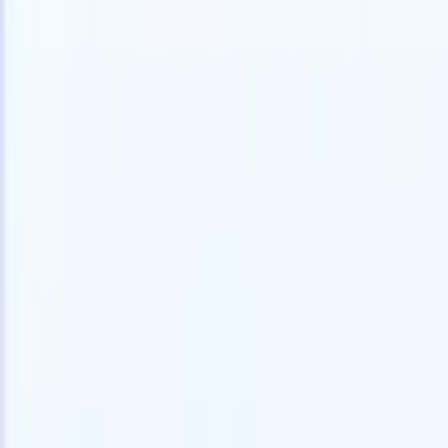
🇺🇸
英语
🇫🇷
法语
🇳🇱
荷兰语
🇧🇷
葡萄牙语
🇯🇵
日语
🇪🇸
西班
我想要一个演示
免费试用
替您完成工作的AI
我们的
AI智能体处理邮件回复、候选人提交、简历格式化和
查看全部
人才搜寻策略，让您对招聘工作拥有更大掌控力，同
简历解析
时提升效率与准确性。
能体
让A
化智能体
了解AI智能体如何改变您的招聘方式。
↗
AI创建
最新发布
通过 Recruit CRM MCP 将您的数据连
接到 AI