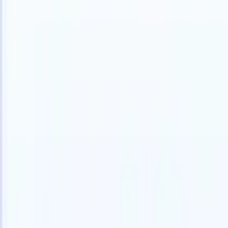
中文
🇺🇸
英语
🇫🇷
法语
🇳🇱
荷兰语
🇧🇷
葡萄牙语
🇯🇵
日语
🇪🇸
西班
产品
功能
人工智能
定价
知识中心
通过一个强大的移动应用程序访问Recruit CRM的所有功能
在网络上设置，然后在移动设备上使用。
立即注册
中文