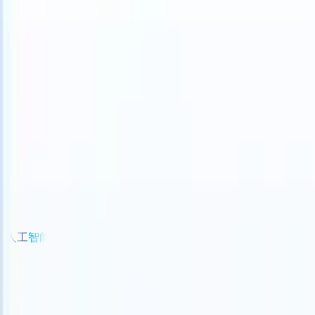
our ATS can take instructions?
|
Save my seat
What happens when yo
产品
功能
人工智能
定价
知识中心
登录
免费试用