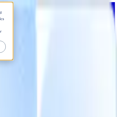
d
ics
r