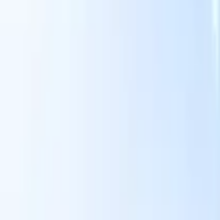
面向智能招聘人员的AI功能
GPT集成
使用GPT自动化内容创建和候选人互动。
AI人才搜
寻
使用自然语言在整个互联网中搜寻人才。
AI候选人匹配
通
智
过AI驱动的分析将合格候选人与职位进行匹配。
外联序列
通
式
过智能邮件、短信和LinkedIn序列与候选人互动。
用
释放前所未有的招聘效率