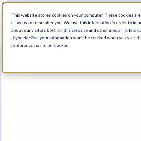
20
Day
:
This website stores cookies on your computer. These cookies are 
03
HR
:
allow us to remember you. We use this information in order to im
19
Min
about our visitors both on this website and other media. To find o
:
If you decline, your information won’t be tracked when you visit t
22
Sec
preference not to be tracked.