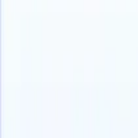
中文
🇺🇸
英语
🇫🇷
法语
🇳🇱
荷兰语
🇧🇷
葡萄牙语
🇯🇵
日语
🇪🇸
西班
产品
功能
人工智能
定价
知识中心
通过一个强大的移动应用程序访问Recruit CRM的所有功能
在网络上设置，然后在移动设备上使用。
立即注册
中文