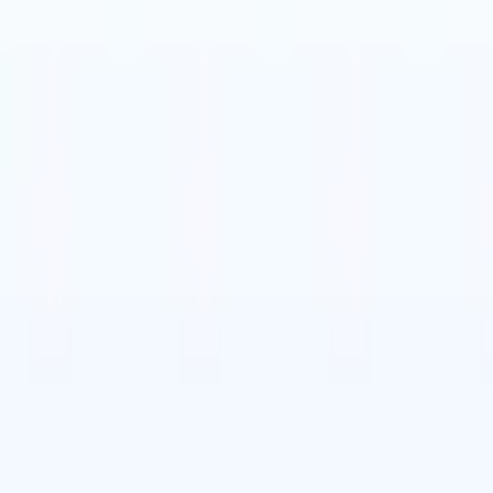
牙语
🇮🇹
意大利语
🇩🇪
德语