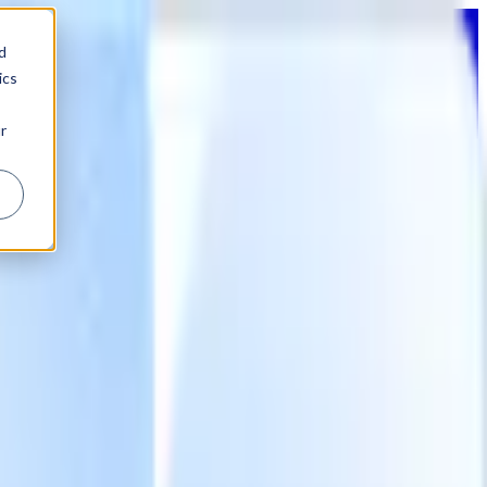
d
ics
r