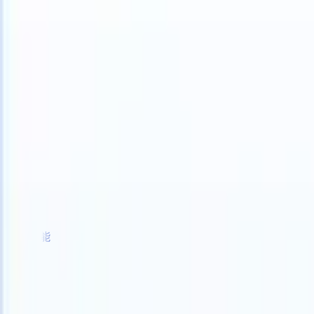
TS can take instructions?
|
Save my seat
What happens when your AT
产品
功能
人工智能
定价
知识中心
登录
免费试用