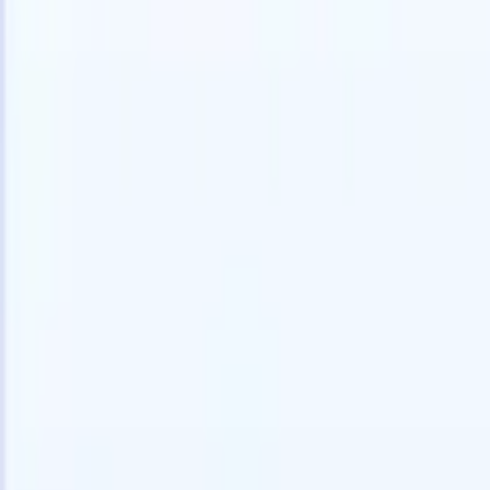
🇺🇸
英语
🇫🇷
法语
🇳🇱
荷兰语
🇧🇷
葡萄牙语
🇯🇵
日语
🇪🇸
西班
我想要一个演示
免费试用
替您完成工作的AI
我们的
AI智能体处理邮件回复、候选人提交、简历格式化和
查看全部
人才搜寻策略，让您对招聘工作拥有更大掌控力，同
简历解析
时提升效率与准确性。
能体
让A
化智能体
了解AI智能体如何改变您的招聘方式。
↗
AI创建
最新发布
通过 Recruit CRM MCP 将您的数据连
接到 AI