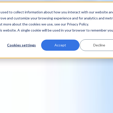
used to collect information about how you interact with our website an
prove and customize your browsing experience and for analytics and metr
ut more about the cookies we use, see our Privacy Policy.
his website. A single cookie will be used in your browser to remember you
Cookies settings
Accept
Decline