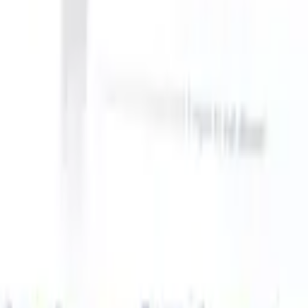
 can take instructions?
|
Save my seat