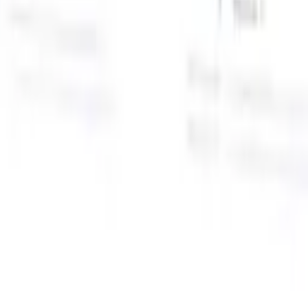
面向智能招聘人员的AI功能
GPT集成
使用GPT自动化内容创建和候选人互动。
AI人才搜
寻
使用自然语言在整个互联网中搜寻人才。
AI候选人匹配
通
智
过AI驱动的分析将合格候选人与职位进行匹配。
外联序列
通
式
过智能邮件、短信和LinkedIn序列与候选人互动。
用
释放前所未有的招聘效率