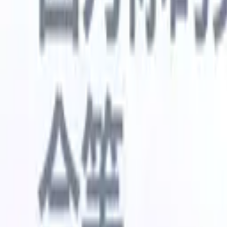
🇺🇸
英语
🇳🇱
荷兰语
🇫🇷
法语
🇧🇷
葡萄牙语
🇪🇸
西班牙语
🇩🇪
我想要一个演示
免费试用
替您完成工作的AI
我们的
AI智能体处理邮件回复、候选人提交、简历格式化和
查看全部
人才搜寻策略，让您对招聘工作拥有更大掌控力，同
简历解析
时提升效率与准确性。
能体
让A
化智能体
了解AI智能体如何改变您的招聘方式。
↗
AI创建
最新发布
通过 Recruit CRM MCP 将您的数据连
接到 AI