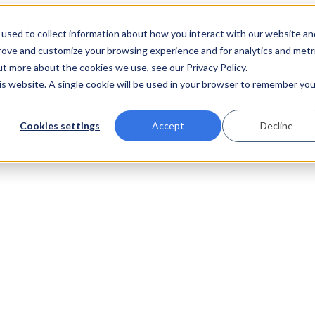
used to collect information about how you interact with our website an
prove and customize your browsing experience and for analytics and metr
ut more about the cookies we use, see our Privacy Policy.
his website. A single cookie will be used in your browser to remember you
Cookies settings
Accept
Decline