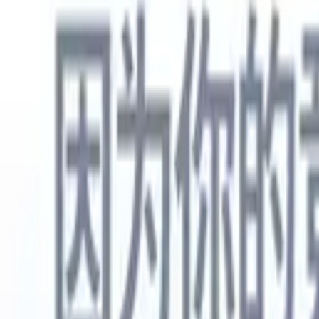
中文
🇺🇸
英语
🇳🇱
荷兰语
🇫🇷
法语
🇧🇷
葡萄牙语
🇪🇸
西班牙语
🇩🇪
产品
功能
人工智能
定价
知识中心
通过一个强大的移动应用程序访问Recruit CRM的所有功能
在网络上设置，然后在移动设备上使用。
立即注册
中文