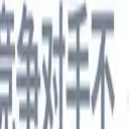
德语
🇯🇵
日语
🇮🇹
意大利语