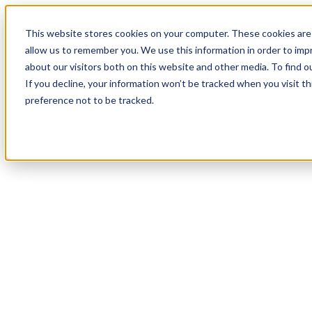
19
Day
:
This website stores cookies on your computer. These cookies are 
17
HR
:
allow us to remember you. We use this information in order to im
43
Min
about our visitors both on this website and other media. To find o
:
If you decline, your information won’t be tracked when you visit t
09
Sec
preference not to be tracked.