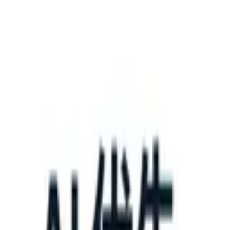
What happens when your ATS can take instructions?
|
Save my seat