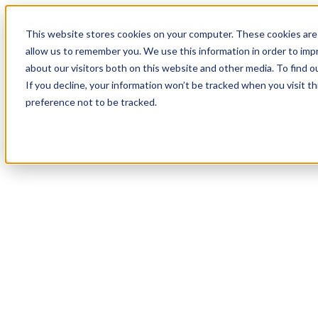
19
Day
:
This website stores cookies on your computer. These cookies are 
11
HR
:
allow us to remember you. We use this information in order to im
36
Min
about our visitors both on this website and other media. To find o
:
If you decline, your information won’t be tracked when you visit t
17
Sec
preference not to be tracked.