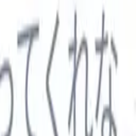

スペイン語
🇩🇪
ドイツ語
🇮🇹
イタリア語
🇨🇳
中国語
セス