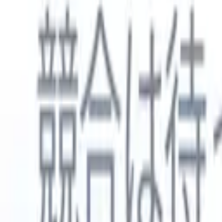
日本語
🇺🇸
英語
🇳🇱
オランダ語
🇫🇷
フランス語
🇧🇷
ポルトガル語
🇪
製品
機能
AI
料金
ナレッジハブ
ONEの強力なモバイルアプリでRecruit CRMのすべてにアク
Webでセットアップして、モバイルで使用。
今すぐ登録
日本語