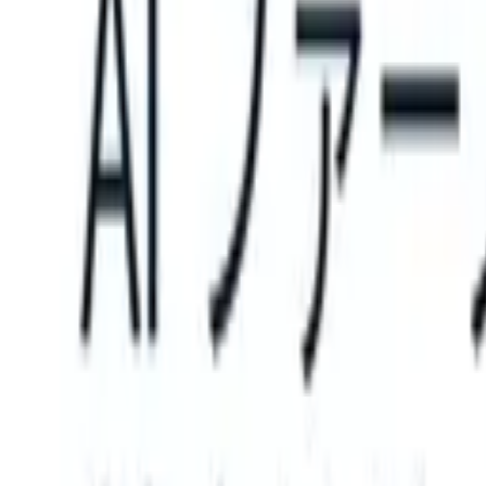
 can take instructions?
|
Save my seat
What happens when your ATS 
製品
機能
AI
料金
ナレッジハブ
サインイン
無料で試す