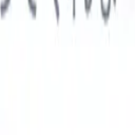

スペイン語
🇩🇪
ドイツ語
🇮🇹
イタリア語
🇨🇳
中国語
AIエージェント
示
析エージェント
解析する履歴書のカスタムフィールドを認識す
ジェントをトレーニング。
候補者提出エージェント
AIがメール
した洗練された候補者リストを作成。
履歴書フォーマットエー
Iフォーマット済み履歴書をその場で生成しPDFとして保存。
候
エージェント
AIで洗練されたブランド候補者ピッチメールを作
業界別ソリューション