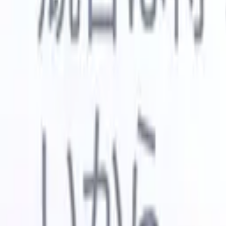
🇺🇸
英語
🇳🇱
オランダ語
🇫🇷
フランス語
🇧🇷
ポルトガル語
🇪
デモを見たい
無料で試す
あなたのために働くAI
次世代
AIエージェントがメール返信、候補者提出、履歴書
すべて表
フォーマット、ソーシング戦略を処理し、採用活動
履歴書解
をより効率的かつ正確に管理できるようにします。
ようエー
出に対応
AIエージェントが採用の仕方を変える方法。
↗
ェント
A
者ピッチ
成。
新リリース
Recruit CRM MCPでデータをAIに接続
当社のサービス