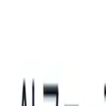
What happens when your ATS can take instructions?
|
Save my seat