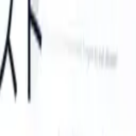
can take instructions?
|
Save my seat