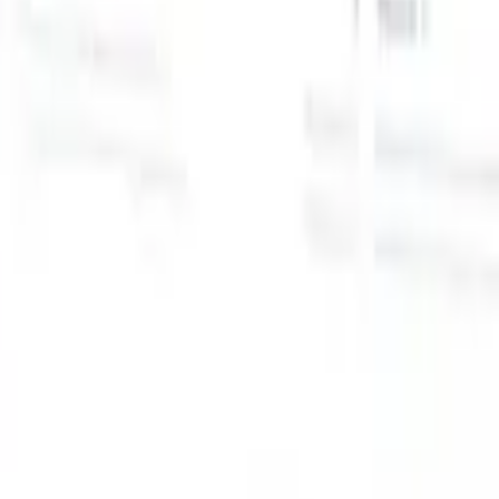
スマートリクルーター向けAI機能
GPT統合
GPTでコンテンツ作成と候補者エンゲージメント
を自動化。
AIソーシング
自然言語でインターネット全体か
る
らソーシング。
AI候補者マッチング
AI主導の分析で適格な
提
候補者を役割にマッチ。
アウトリーチシーケンシング
スマ
ジ
ートなメール、SMS、LinkedInシーケンスで候補者にエン
補
ゲージ。
これまでにない採用効率を解き放とう
デモを見たい