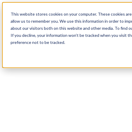
19
Day
:
This website stores cookies on your computer. These cookies are 
03
HR
:
allow us to remember you. We use this information in order to im
17
Min
about our visitors both on this website and other media. To find o
:
If you decline, your information won’t be tracked when you visit t
29
Sec
preference not to be tracked.