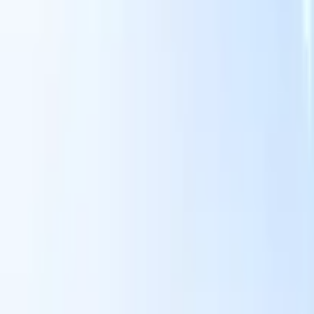
スマートリクルーター向けAI機能
GPT統合
GPTでコンテンツ作成と候補者エンゲージメント
を自動化。
AIソーシング
自然言語でインターネット全体か
る
らソーシング。
AI候補者マッチング
AI主導の分析で適格な
提
候補者を役割にマッチ。
アウトリーチシーケンシング
スマ
ジ
ートなメール、SMS、LinkedInシーケンスで候補者にエン
補
ゲージ。
これまでにない採用効率を解き放とう
デモを見たい