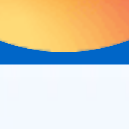

スペイン語
🇮🇹
イタリア語
🇨🇳
中国語
🇩🇪
ドイツ語
セス