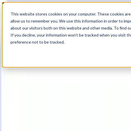
20
Day
:
This website stores cookies on your computer. These cookies are 
00
HR
:
allow us to remember you. We use this information in order to im
44
Min
about our visitors both on this website and other media. To find o
:
If you decline, your information won’t be tracked when you visit t
28
Sec
preference not to be tracked.