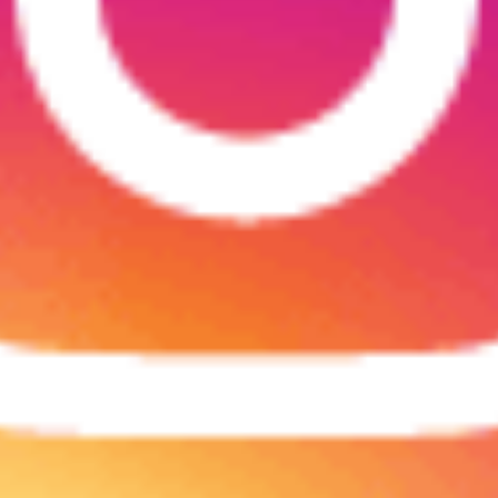
S can take instructions?
|
Save my seat