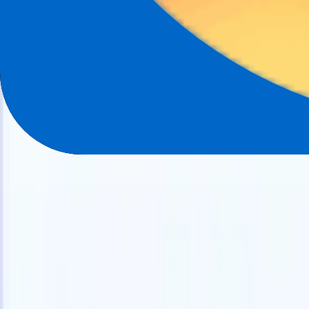
日本語
🇺🇸
英語
🇫🇷
フランス語
🇳🇱
オランダ語
🇧🇷
ポルトガル語
🇪
製品
機能
AI
料金
ナレッジハブ
ONEの強力なモバイルアプリでRecruit CRMのすべてにアク
Webでセットアップして、モバイルで使用。
今すぐ登録
日本語