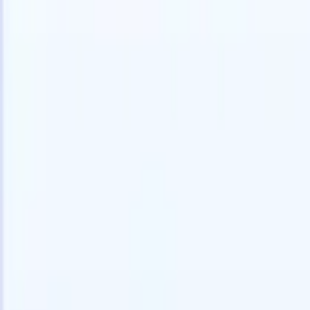
🇺🇸
英語
🇫🇷
フランス語
🇳🇱
オランダ語
🇧🇷
ポルトガル語
🇪
デモを見たい
無料で試す
あなたのために働くAI
次世代
AIエージェントがメール返信、候補者提出、履歴書
すべて表
フォーマット、ソーシング戦略を処理し、採用活動
履歴書解
をより効率的かつ正確に管理できるようにします。
ようエー
出に対応
AIエージェントが採用の仕方を変える方法。
↗
ェント
A
者ピッチ
成。
新リリース
Recruit CRM MCPでデータをAIに接続
当社のサービス