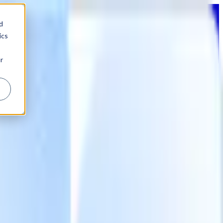
d
ics
r