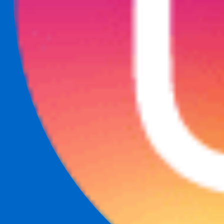
S can take instructions?
|
Save my seat
What happens when your AT
製品
機能
AI
料金
ナレッジハブ
サインイン
無料で試す