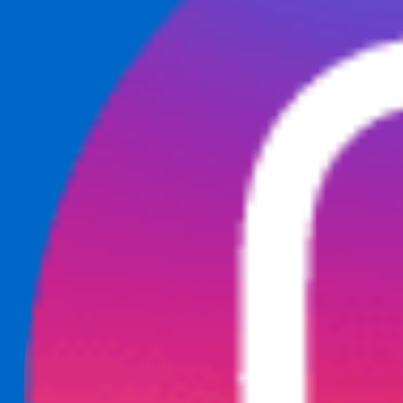
What happens when your ATS can take instructions?
|
Save my seat