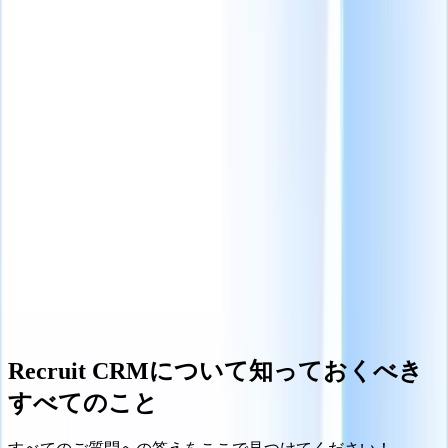
るか？[+
便利なプラグインと拡張機能]
リアルなインサイ
トを得るための8つの無料候補者アンケートテンプレートを
お試しください
あなたの採用エージェンシーがRecruit
CRMに切り替えるべき理由とは？
ゲームを変えるトップ
11のAI採用ツール。
サポートが必要ですか？Recruit CRMを最大限に
活用するための迅速な解決策にアクセス
ヘルプセンターを見る
最新の記事を直接受信トレイにお届けします
30,679人以上のリクルーターに参加する
Recruit CRMについて知っておくべき
すべてのこと