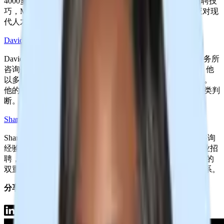
4000多名订阅者的新闻通讯，到分享500多条 LinkedIn 招聘技
巧，Mikey 的见解帮助招聘人员更精准、更具同理心地应对现
代人才市场。
David Marr（69K 关注者）
David 是
资深人才搜寻与招聘战略专家
，在四大会计师事务所
咨询公司、招聘机构和企业环境中拥有超过10年的经验。
他
以多元化招聘和社交媒体人才搜寻方面的专业知识而闻名。
他的创新方法展示了技术如何增强而不是取代招聘中的人类判
断。
Sharon Reid（8K 关注者）
Sharon Reid 是
职业发展战略顾问
，拥有15年的职业策略咨询
经验和12年的招聘经验。
她曾为初创公司到财富500强企业招
聘，从入门级到高管级职位。
她作为职业顾问和招聘专家的
双重背景，使她能够在整个招聘过程中保持真实的人际联系。
分享此活动
与你认识的招聘人员分享！