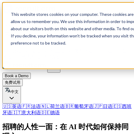
This website stores cookies on your computer. These cookies are 
Book a Demo
allow us to remember you. We use this information in order to im
免费试用
about our visitors both on this website and other media. To find o
If you decline, your information won’t be tracked when you visit t
中文
preference not to be tracked.
🇺🇸
英语
🇫🇷
法语
🇳🇱
荷兰语
🇧🇷
葡萄牙语
🇯🇵
日语
🇪🇸
西班
牙语
🇮🇹
意大利语
🇩🇪
德语
Book a Demo
免费试用
中文
🇺🇸
英语
🇫🇷
法语
🇳🇱
荷兰语
🇧🇷
葡萄牙语
🇯🇵
日语
🇪🇸
西班
牙语
🇮🇹
意大利语
🇩🇪
德语
招聘的人性一面：在 AI 时代如何保持同