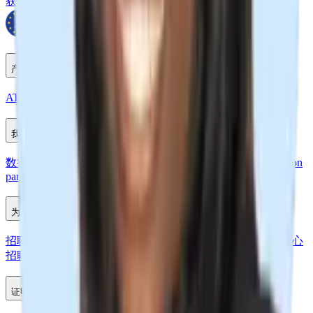
获取 Chrome 扩展程序
产品
ATS+ CRM
工时表
网站构建器
我们提供：
数据迁移
Recruit CRM API
模型上下文协议（MCP）
Integration
partners
为您提供更多
招聘人员A-Z工具包
免费AI工具
招聘活动
招聘人员媒体中心
招聘测验
招聘软件比较
证明与增长