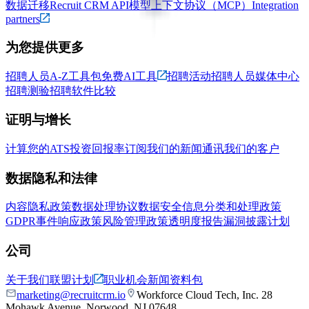
数据迁移
Recruit CRM API
模型上下文协议（MCP）
Integration
partners
为您提供更多
招聘人员A-Z工具包
免费AI工具
招聘活动
招聘人员媒体中心
招聘测验
招聘软件比较
证明与增长
计算您的ATS投资回报率
订阅我们的新闻通讯
我们的客户
数据隐私和法律
内容隐私政策
数据处理协议
数据安全
信息分类和处理政策
GDPR
事件响应政策
风险管理政策
透明度报告
漏洞披露计划
公司
关于我们
联盟计划
职业机会
新闻资料包
marketing@recruitcrm.io
Workforce Cloud Tech, Inc. 28
Mohawk Avenue, Norwood, NJ 07648.