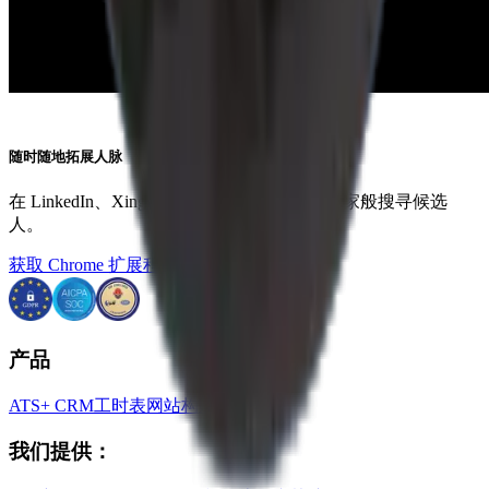
随时随地拓展人脉
在 LinkedIn、Xing、ZoomInfo 等平台上如专家般搜寻候选
人。
获取 Chrome 扩展程序
产品
ATS+ CRM
工时表
网站构建器
我们提供：