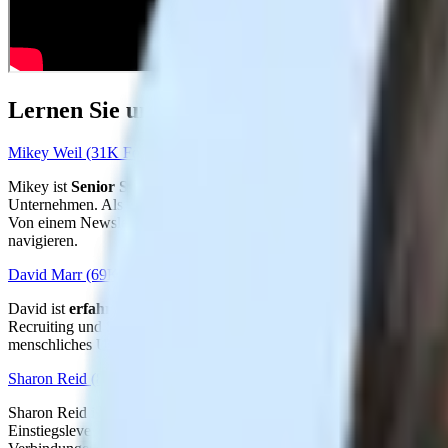
Lernen Sie unsere Webinar-Sprecher ken
Mikey Weil (31K Follower)
Mikey ist
Senior Strategic Sourcer am Boston Children’s Hospital
Unternehmen.
Als erfahrener Redner auf großen Veranstaltungen wie
Von einem Newsletter mit über 4.000 Abonnenten bis hin zu mehr als
navigieren.
David Marr (69K Follower)
David ist
erfahrener Talent-Sourcing- und Recruiting-Stratege
mi
Recruiting und Social-Media-Sourcing hat David konstant Ergebnisse 
menschliches Urteilsvermögen im Recruiting verbessern statt ersetzen
Sharon Reid (8K Follower)
Sharon Reid ist
Karrierestrategin und Beraterin
mit 15 Jahren Erfa
Einstiegslevel bis zur C-Suite in Branchen wie Pharma, KI, Gesundhe