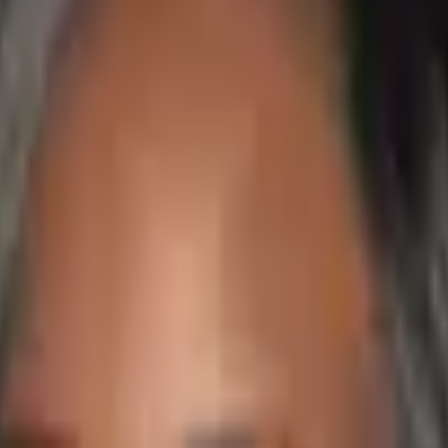
nen
und verfügt über 12 Jahre Erfahrung im Talent Acquisition in den Be
 Sourcing Summit und SourceCon hat Mikey seine Expertise sowohl im t
 500 LinkedIn-Tipps für TA-Profis helfen Mikeys Einblicke Recruitern,
t über 10 Jahren Erfahrung in Big-4-Beratung, Agenturen und Unter
in IT, Gesundheitswesen, Pharma und professionellen Dienstleistungen 
 kann.
hrung in Karriereberatung und 12 Jahren im Recruiting.
Sie hat für St
itswesen und Fintech besetzt.
Ihr einzigartiger Hintergrund als Karrier