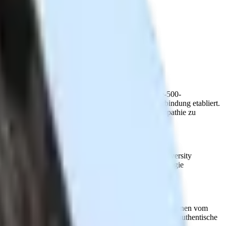
reichen Gesundheitswesen, Technologie und Fortune-500-
echnischen Sourcing als auch in menschlicher Verbindung etabliert.
 die moderne Talentlandschaft mit Präzision und Empathie zu
nehmensumgebungen.
Bekannt für seine Expertise in Diversity
geliefert.
Sein innovativer Ansatz zeigt, wie Technologie
artups bis Fortune-500-Unternehmen rekrutiert und Positionen vom
eberaterin und Recruiterin gibt ihr wertvolle Einblicke in authentische