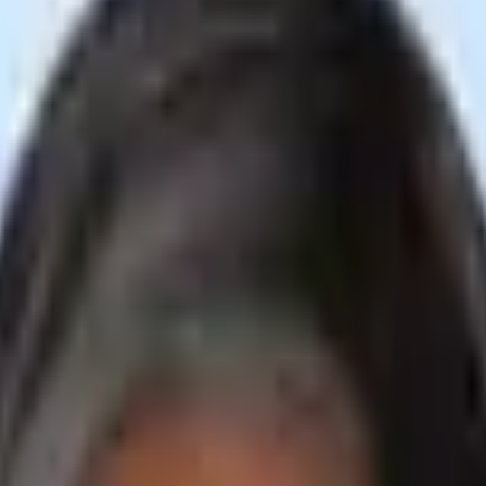
licher Verbindung schon.
 organisiert, die ihre effektivsten Strategien teilen, um die menschli
 weltweit geschätzt – glauben Sie uns, Sie erwartet etwas Besonderes
 weltweit geschätzt – glauben Sie uns, Sie erwartet etwas Besonderes
, die diese Experten täglich nutzen, um menschlich zu bleiben und die 