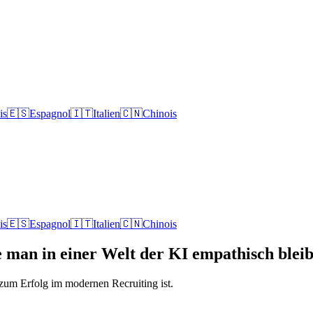
is
🇪🇸
Espagnol
🇮🇹
Italien
🇨🇳
Chinois
is
🇪🇸
Espagnol
🇮🇹
Italien
🇨🇳
Chinois
e man in einer Welt der KI empathisch bleib
zum Erfolg im modernen Recruiting ist.