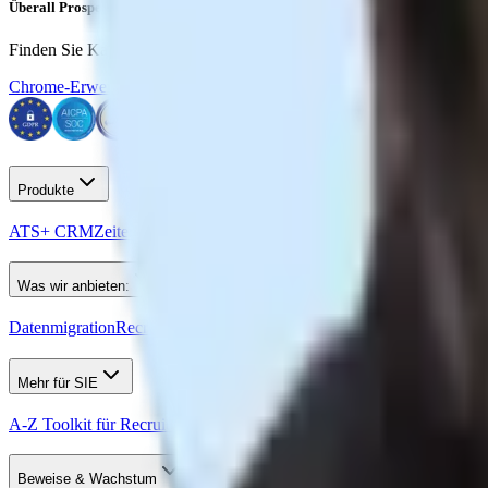
Überall Prospektieren
Finden Sie Kandidaten wie ein Profi auf LinkedIn, Xing, ZoomInfo 
Chrome-Erweiterung Holen
Produkte
ATS+ CRM
Zeiterfassung
Website-Builder
Was wir anbieten:
Datenmigration
Recruit CRM API
Modellkontextprotokoll (MCP)
Inte
Mehr für SIE
A-Z Toolkit für Recruiter
Kostenlose KI-Tools
Recruiting-Events
Re
Beweise & Wachstum