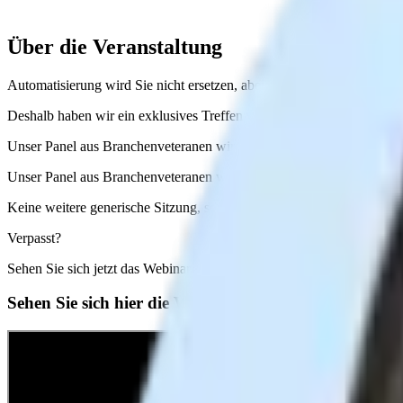
Über die Veranstaltung
Automatisierung wird Sie nicht ersetzen, aber das Ignorieren mensch
Deshalb haben wir ein exklusives Treffen von drei Recruiting-Experten
Unser Panel aus Branchenveteranen wird von über 100.000 Fachleuten
Unser Panel aus Branchenveteranen wird von über 100.000 Fachleuten
Keine weitere generische Sitzung, sondern echte, praktische Ansätze
Verpasst?
Sehen Sie sich jetzt das Webinar on demand an!
Sehen Sie sich hier die Webinar-Aufzeichnung an!