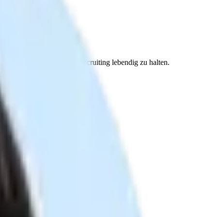
che Erfahrung im modernen Recruiting lebendig zu halten.
!
!
besten Kandidaten zu gewinnen.