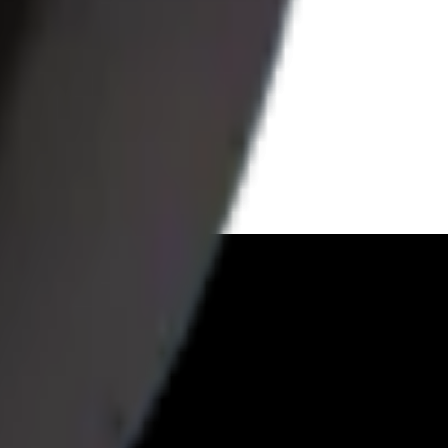
nt Response Policy
Risikomanagement