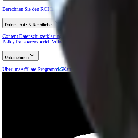
Berechnen Sie den ROI Ihres ATS
Newsletter abonnieren
Unsere Kun
Datenschutz & Rechtliches
Content Datenschutzerklärung
Datenverarbeitungsvereinbarung
Datens
Policy
Transparenzbericht
Vulnerability Disclosure Program
Unternehmen
Über uns
Affiliate-Programm
Karriere
Pressemappe