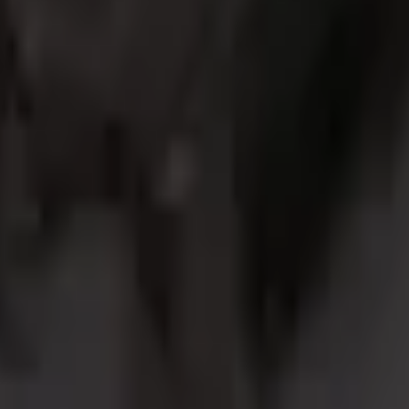
den
icherheit
Informationsklassifizierung & Handling Policy
DSGVO
Incide