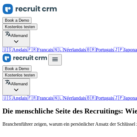
Book a Demo
Kostenlos testen
Allemand
🇺🇸
Anglais
🇫🇷
Français
🇳🇱
Néerlandais
🇧🇷
Portugais
🇯🇵
Japona
Book a Demo
Kostenlos testen
Allemand
🇺🇸
Anglais
🇫🇷
Français
🇳🇱
Néerlandais
🇧🇷
Portugais
🇯🇵
Japona
Die menschliche Seite des Recruitings: Wi
Branchenführer zeigen, warum ein persönlicher Ansatz der Schlüssel 