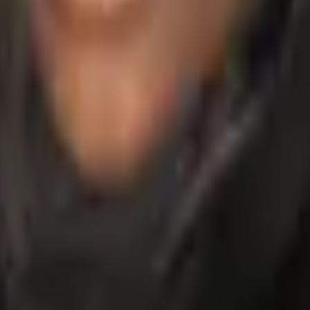
& mehr.
gration partners
cruiter Media Hub
Recruiting-Quiz
Vergleich von Recruiting-Software