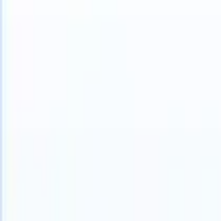
 can take instructions?
|
Save my seat
What happens when your ATS 
Produkte
Funktionen
KI
Preise
Wissenszentrum
Anmelden
Kostenlos testen