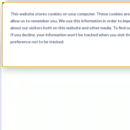
18
Day
:
This website stores cookies on your computer. These cookies are 
02
HR
:
allow us to remember you. We use this information in order to im
06
Min
about our visitors both on this website and other media. To find o
:
If you decline, your information won’t be tracked when you visit t
47
Sec
preference not to be tracked.