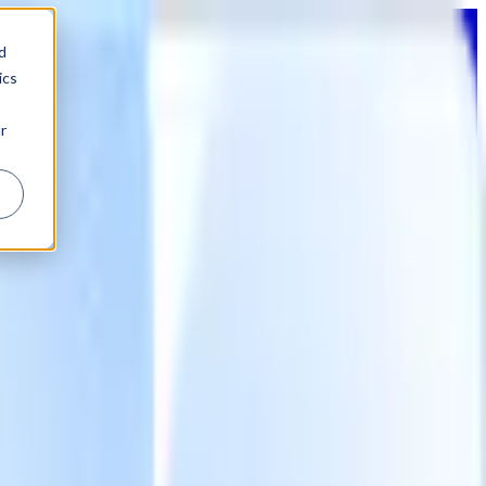
d
ics
r