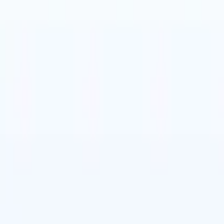
is
🇪🇸
Espagnol
🇮🇹
Italien
🇨🇳
Chinois
nen von Recruit CRM zu
is
🇪🇸
Espagnol
🇮🇹
Italien
🇨🇳
Chinois