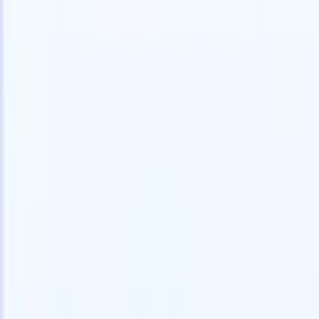
Kostenlos testen
KI, die die Arbeit für Sie erledigt
Unsere 
KI-Agenten übernehmen E-Mail-Antworten,
Alle anzei
Kandidateneinreichungen, Lebenslauf-Formatierung und
Lebenslau
Sourcing-Strategien – für mehr Kontrolle über Ihre
in analysi
Personalvermittlung und mehr Geschwindigkeit und
die KI ein
Genauigkeit.
Formatier
Sie sie al
Wie KI-Agenten Ihre Einstellungsweise verändern
markenger
können.
↗
Neue Version
Verbinde deine Daten mit KI – Recruit
CRM MCP
Was wir bieten