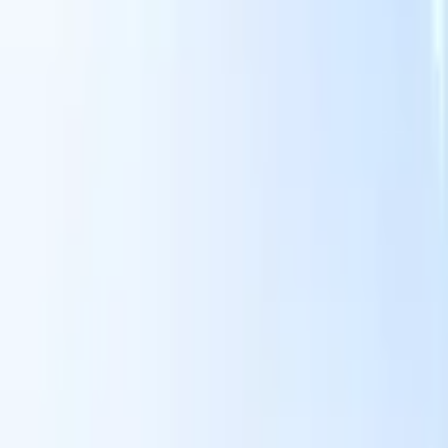
Unsere KI-Funktionen für smarte Recruiter
GPT-Integration
Automatisieren Sie Content-Erstellung und
Kandidatenengagement mit GPT.
KI-Sourcing
Suchen Sie im
r
gesamten Internet mit natürlicher Sprache.
KI-
Sie
Kandidatenabgleich
Ordnen Sie qualifizierte Kandidaten mit KI-
uf-
gesteuerter Analyse den passenden Stellen zu.
Outreach-
n
Sequenzierung
Sprechen Sie Kandidaten über intelligente E-Mail-,
SMS- und LinkedIn-Sequenzen an.
Entfesseln Sie Rekrutierungseffizienz wie nie zuvor
Ich möchte eine Demo