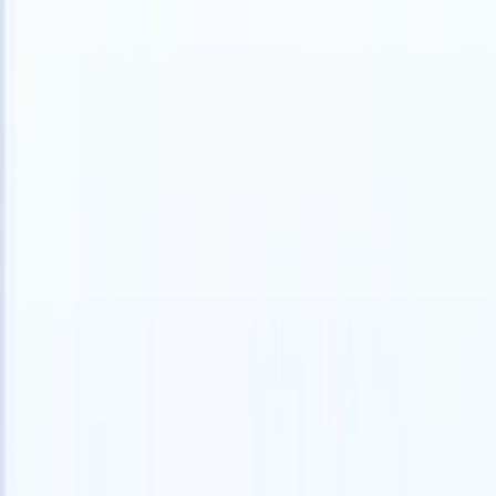
Allemand
🇺🇸
Anglais
🇫🇷
Français
🇳🇱
Néerlandais
🇧🇷
Portugais
🇯🇵
Japona
Produkte
Funktionen
KI
Preise
Wissenszentrum
Greifen Sie über EINE leistungsstarke mobile App auf alle Funktio
Richten Sie es im Web ein und nutzen Sie es dann auf dem Handy.
Jetzt anmelden
Allemand
🇺🇸
Anglais
🇫🇷
Français
🇳🇱
Néerlandais
🇧🇷
Portugais
🇯🇵
Japona
Ich möchte eine Demo