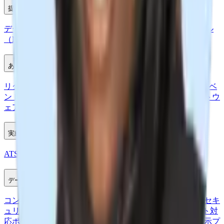
提供サービス:
データ移行
Recruit CRM API
モデルコンテキストプロトコル
（MCP）
Integration partners
あなたのための詳細
リクルーター向けA-Zツールキット
無料AIツール
採用イベ
ント
リクルーター向けメディアハブ
採用クイズ
採用ソフトウ
ェア比較
実績と成長
ATSのROIを計算する
ニュースレターに登録
お客様
データプライバシーと法的情報
コンテンツプライバシーポリシー
データ処理契約
データセキ
ュリティ
情報分類と取り扱いポリシー
GDPR
インシデント対
応ポリシー
リスク管理ポリシー
透明性レポート
脆弱性開示プ