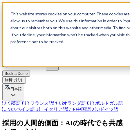
This website stores cookies on your computer. These cookies are 
Book a Demo
allow us to remember you. We use this information in order to im
無料で試す
about our visitors both on this website and other media. To find o
If you decline, your information won’t be tracked when you visit t
日本語
preference not to be tracked.
🇺🇸
英語
🇫🇷
フランス語
🇳🇱
オランダ語
🇧🇷
ポルトガル語
🇪🇸
スペイン語
🇮🇹
イタリア語
🇨🇳
中国語
🇩🇪
ドイツ語
Book a Demo
無料で試す
日本語
🇺🇸
英語
🇫🇷
フランス語
🇳🇱
オランダ語
🇧🇷
ポルトガル語
🇪🇸
スペイン語
🇮🇹
イタリア語
🇨🇳
中国語
🇩🇪
ドイツ語
採用の人間的側面：AIの時代でも共感