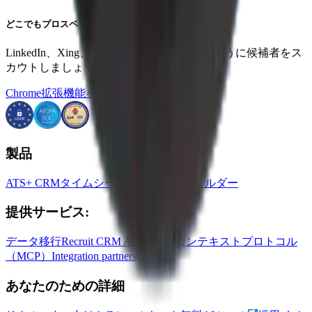
どこでもプロスペクト
LinkedIn、Xing、ZoomInfoなどからプロのように候補者をス
カウトしましょう。
Chrome拡張機能を入手
製品
ATS+ CRM
タイムシート
ウェブサイトビルダー
提供サービス:
データ移行
Recruit CRM API
モデルコンテキストプロトコル
（MCP）
Integration partners
あなたのための詳細