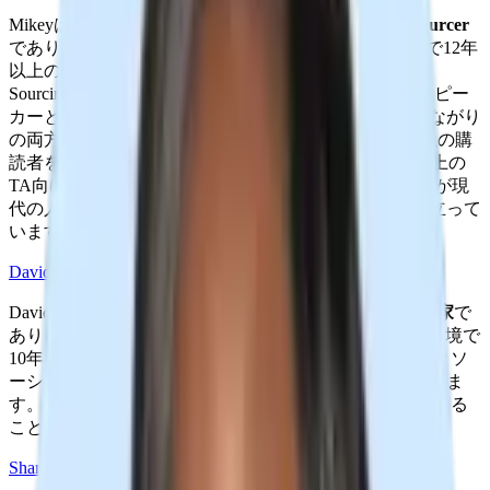
Mikeyは
Boston Children’s HospitalのSenior Strategic Sourcer
であり、ヘルスケア、テクノロジー、Fortune 500企業で12年
以上のタレントアクイジション経験を持っています。
Sourcing SummitやSourceConなどの主要イベントでのスピー
カーとして知られ、技術的なソーシングと人間的なつながり
の両方において専門性を確立しています。
4,000人以上の購
読者を持つニュースレターの運営や、LinkedInで500以上の
TA向けヒントを共有するなど、彼の知見は採用担当者が現
代の人材市場を正確さと共感をもって理解するのに役立って
います.
David Marr（フォロワー69K）
Davidは
経験豊富なタレントソーシングおよび採用戦略家
で
あり、Big4コンサルティング、エージェンシー、企業環境で
10年以上の経験を持っています。
ダイバーシティ採用とソ
ーシャルメディアソーシングの専門家として知られていま
す。
テクノロジーが採用における人間の判断を強化できる
ことを示しています。
Sharon Reid（フォロワー8K）