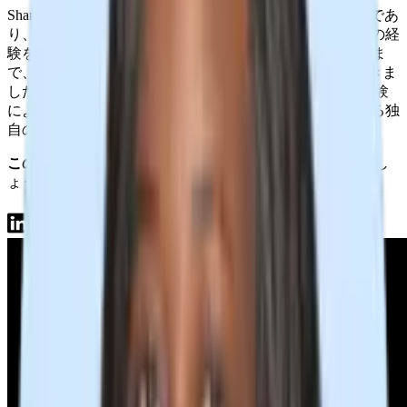
Sharon Reidは
キャリアストラテジスト兼コンサルタント
であ
り、キャリア戦略コンサルティングで15年、採用で12年の経
験を持っています。
スタートアップからFortune 500企業ま
で、エントリーレベルからC-suiteまでの採用を担当してきま
した。
キャリアアドバイザーとリクルーターの両方の経験
により、採用プロセス全体で人間的なつながりを維持する独
自の視点を持っています。
このイベントを共有
知り合いのリクルーターと共有しまし
ょう！