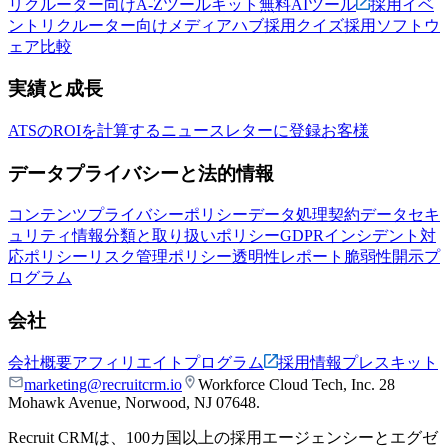
リクルーター向けA-Zツールキット
無料AIツール
採用イベ
ント
リクルーター向けメディアハブ
採用クイズ
採用ソフトウ
ェア比較
実績と成長
ATSのROIを計算する
ニュースレターに登録
お客様
データプライバシーと法的情報
コンテンツプライバシーポリシー
データ処理契約
データセキ
ュリティ
情報分類と取り扱いポリシー
GDPR
インシデント対
応ポリシー
リスク管理ポリシー
透明性レポート
脆弱性開示プ
ログラム
会社
会社概要
アフィリエイトプログラム
採用情報
プレスキット
marketing@recruitcrm.io
Workforce Cloud Tech, Inc. 28
Mohawk Avenue, Norwood, NJ 07648.
Recruit CRMは、100カ国以上の採用エージェンシーとエグゼ