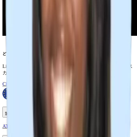
どこでもプロスペクト
LinkedIn、Xing、ZoomInfoなどからプロのように候補者をス
カウトしましょう。
Chrome拡張機能を入手
製品
ATS+ CRM
タイムシート
ウェブサイトビルダー