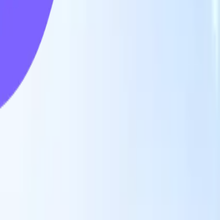
スマートリクルーター向けAI機能
GPT統合
GPTでコンテンツ作成と候補者エンゲージメント
を自動化。
AIソーシング
自然言語でインターネット全体か
る
らソーシング。
AI候補者マッチング
AI主導の分析で適格な
提
候補者を役割にマッチ。
アウトリーチシーケンシング
スマ
ジ
ートなメール、SMS、LinkedInシーケンスで候補者にエン
補
ゲージ。
これまでにない採用効率を解き放とう
デモを見たい