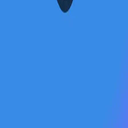
can take instructions?
|
Save my seat