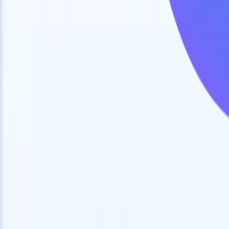
🇺🇸
英語
🇫🇷
フランス語
🇳🇱
オランダ語
🇧🇷
ポルトガル語
🇪
デモを見たい
無料で試す
あなたのために働くAI
次世代
AIエージェントがメール返信、候補者提出、履歴書
すべて表
フォーマット、ソーシング戦略を処理し、採用活動
履歴書解
をより効率的かつ正確に管理できるようにします。
ようエー
出に対応
AIエージェントが採用の仕方を変える方法。
↗
ェント
A
者ピッチ
成。
新リリース
Recruit CRM MCPでデータをAIに接続
当社のサービス