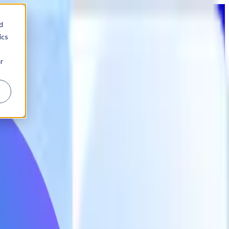
d
ics
r