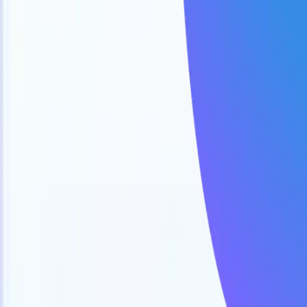
日本語
🇺🇸
英語
🇫🇷
フランス語
🇳🇱
オランダ語
🇧🇷
ポルトガル語
🇪
製品
機能
AI
料金
ナレッジハブ
ONEの強力なモバイルアプリでRecruit CRMのすべてにアク
Webでセットアップして、モバイルで使用。
今すぐ登録
日本語