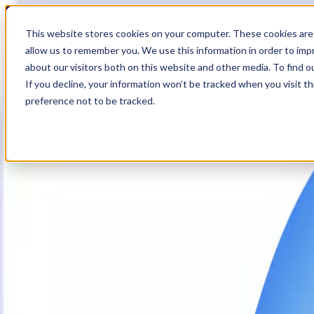
18
Day
:
This website stores cookies on your computer. These cookies are 
15
HR
:
allow us to remember you. We use this information in order to im
03
Min
about our visitors both on this website and other media. To find o
:
If you decline, your information won’t be tracked when you visit t
00
Sec
preference not to be tracked.