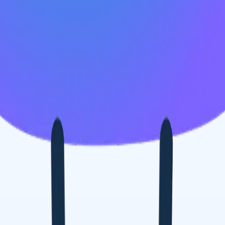

スペイン語
🇮🇹
イタリア語
🇨🇳
中国語
🇩🇪
ドイツ語
AIエージェント
示
析エージェント
解析する履歴書のカスタムフィールドを認識す
ジェントをトレーニング。
候補者提出エージェント
AIがメール
した洗練された候補者リストを作成。
履歴書フォーマットエー
Iフォーマット済み履歴書をその場で生成しPDFとして保存。
候
エージェント
AIで洗練されたブランド候補者ピッチメールを作
業界別ソリューション