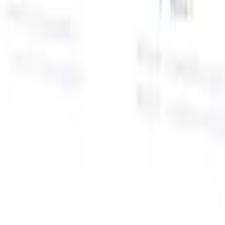
面向智能招聘人员的AI功能
GPT集成
使用GPT自动化内容创建和候选人互动。
AI人才搜
寻
使用自然语言在整个互联网中搜寻人才。
AI候选人匹配
通
智
过AI驱动的分析将合格候选人与职位进行匹配。
外联序列
通
式
过智能邮件、短信和LinkedIn序列与候选人互动。
用
释放前所未有的招聘效率