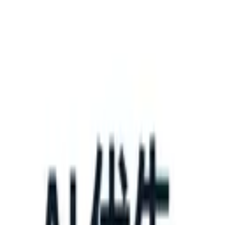
What happens when your ATS can take instructions?
|
Save my seat