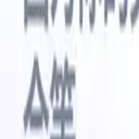
🇺🇸
英语
🇳🇱
荷兰语
🇫🇷
法语
🇧🇷
葡萄牙语
🇪🇸
西班牙语
🇩🇪
我想要一个演示
免费试用
替您完成工作的AI
我们的
AI智能体处理邮件回复、候选人提交、简历格式化和
查看全部
人才搜寻策略，让您对招聘工作拥有更大掌控力，同
简历解析
时提升效率与准确性。
能体
让A
化智能体
了解AI智能体如何改变您的招聘方式。
↗
AI创建
最新发布
通过 Recruit CRM MCP 将您的数据连
接到 AI