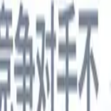
德语
🇯🇵
日语
🇮🇹
意大利语