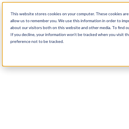
18
Day
:
This website stores cookies on your computer. These cookies are 
21
HR
:
allow us to remember you. We use this information in order to im
03
Min
about our visitors both on this website and other media. To find o
:
If you decline, your information won’t be tracked when you visit t
28
Sec
preference not to be tracked.