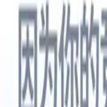
中文
🇺🇸
英语
🇳🇱
荷兰语
🇫🇷
法语
🇧🇷
葡萄牙语
🇪🇸
西班牙语
🇩🇪
产品
功能
人工智能
定价
知识中心
通过一个强大的移动应用程序访问Recruit CRM的所有功能
在网络上设置，然后在移动设备上使用。
立即注册
中文