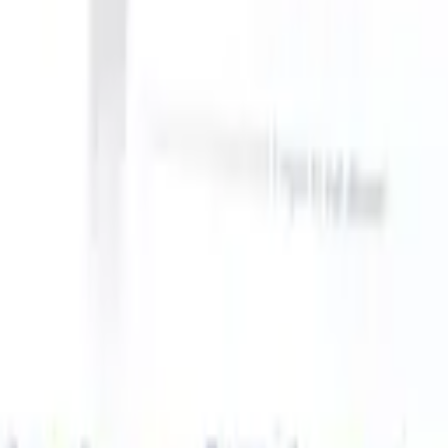
 take instructions?
|
Save my seat