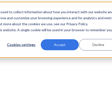
used to collect information about how you interact with our website an
prove and customize your browsing experience and for analytics and metr
ut more about the cookies we use, see our Privacy Policy.
his website. A single cookie will be used in your browser to remember you
Cookies settings
Accept
Decline