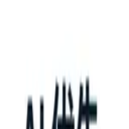
What happens when your ATS can take instructions?
|
Save my seat