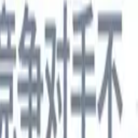
德语
🇯🇵
日语
🇮🇹
意大利语