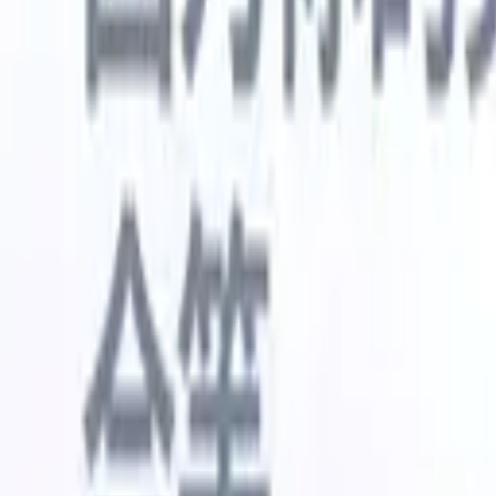
🇺🇸
英语
🇳🇱
荷兰语
🇫🇷
法语
🇧🇷
葡萄牙语
🇪🇸
西班牙语
🇩🇪
我想要一个演示
免费试用
替您完成工作的AI
我们的
AI智能体处理邮件回复、候选人提交、简历格式化和
查看全部
人才搜寻策略，让您对招聘工作拥有更大掌控力，同
简历解析
时提升效率与准确性。
能体
让A
化智能体
了解AI智能体如何改变您的招聘方式。
↗
AI创建
最新发布
通过 Recruit CRM MCP 将您的数据连
接到 AI