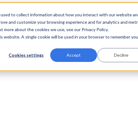
used to collect information about how you interact with our website an
prove and customize your browsing experience and for analytics and metr
ut more about the cookies we use, see our Privacy Policy.
his website. A single cookie will be used in your browser to remember you
Cookies settings
Accept
Decline