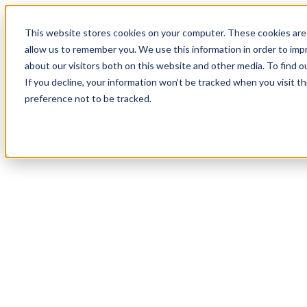
18
Day
:
This website stores cookies on your computer. These cookies are 
19
HR
:
allow us to remember you. We use this information in order to im
41
Min
about our visitors both on this website and other media. To find o
:
If you decline, your information won’t be tracked when you visit t
20
Sec
preference not to be tracked.