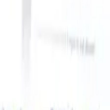
can take instructions?
|
Save my seat