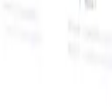
面向智能招聘人员的AI功能
GPT集成
使用GPT自动化内容创建和候选人互动。
AI人才搜
寻
使用自然语言在整个互联网中搜寻人才。
AI候选人匹配
通
智
过AI驱动的分析将合格候选人与职位进行匹配。
外联序列
通
式
过智能邮件、短信和LinkedIn序列与候选人互动。
用
释放前所未有的招聘效率