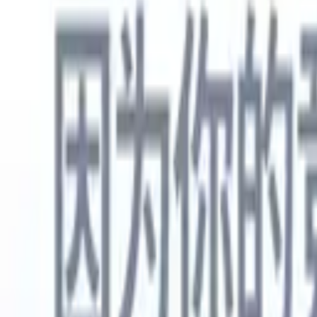
中文
🇺🇸
英语
🇳🇱
荷兰语
🇫🇷
法语
🇧🇷
葡萄牙语
🇪🇸
西班牙语
🇩🇪
产品
功能
人工智能
定价
知识中心
通过一个强大的移动应用程序访问Recruit CRM的所有功能
在网络上设置，然后在移动设备上使用。
立即注册
中文