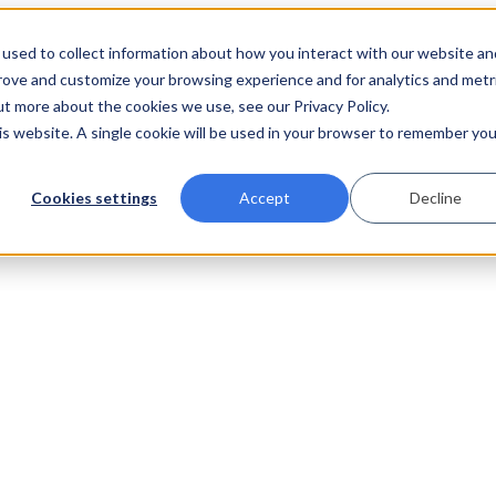
used to collect information about how you interact with our website an
prove and customize your browsing experience and for analytics and metr
ut more about the cookies we use, see our Privacy Policy.
his website. A single cookie will be used in your browser to remember you
Cookies settings
Accept
Decline