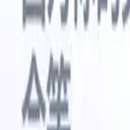
🇺🇸
英语
🇳🇱
荷兰语
🇫🇷
法语
🇧🇷
葡萄牙语
🇪🇸
西班牙语
🇩🇪
我想要一个演示
免费试用
替您完成工作的AI
我们的
AI智能体处理邮件回复、候选人提交、简历格式化和
查看全部
人才搜寻策略，让您对招聘工作拥有更大掌控力，同
简历解析
时提升效率与准确性。
能体
让A
化智能体
了解AI智能体如何改变您的招聘方式。
↗
AI创建
最新发布
通过 Recruit CRM MCP 将您的数据连
接到 AI