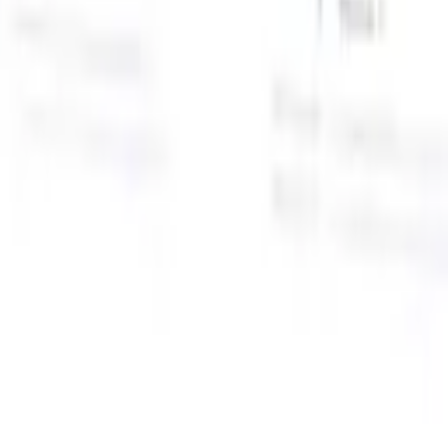
面向智能招聘人员的AI功能
GPT集成
使用GPT自动化内容创建和候选人互动。
AI人才搜
寻
使用自然语言在整个互联网中搜寻人才。
AI候选人匹配
通
智
过AI驱动的分析将合格候选人与职位进行匹配。
外联序列
通
式
过智能邮件、短信和LinkedIn序列与候选人互动。
用
释放前所未有的招聘效率