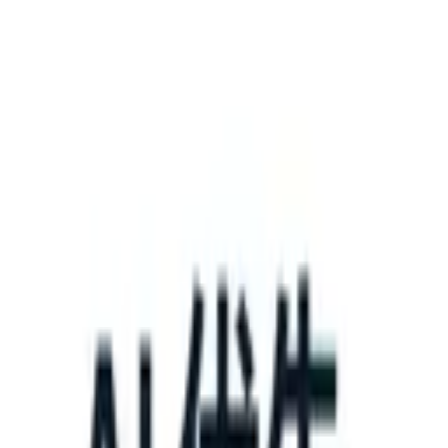
What happens when your ATS can take instructions?
|
Save my seat