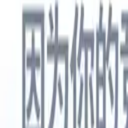
中文
🇺🇸
英语
🇳🇱
荷兰语
🇫🇷
法语
🇧🇷
葡萄牙语
🇪🇸
西班牙语
🇩🇪
产品
功能
人工智能
定价
知识中心
通过一个强大的移动应用程序访问Recruit CRM的所有功能
在网络上设置，然后在移动设备上使用。
立即注册
中文