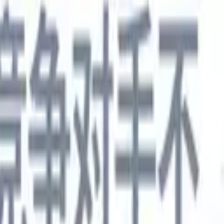
德语
🇯🇵
日语
🇮🇹
意大利语