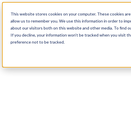
17
Day
:
This website stores cookies on your computer. These cookies are 
02
HR
:
allow us to remember you. We use this information in order to im
09
Min
about our visitors both on this website and other media. To find o
:
If you decline, your information won’t be tracked when you visit t
00
Sec
preference not to be tracked.