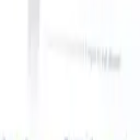
our ATS can take instructions?
|
Save my seat