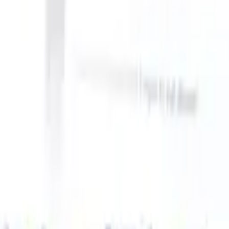
 instructions?
|
Save my seat