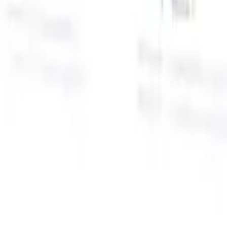
面向智能招聘人员的AI功能
GPT集成
使用GPT自动化内容创建和候选人互动。
AI人才搜
寻
使用自然语言在整个互联网中搜寻人才。
AI候选人匹配
通
智
过AI驱动的分析将合格候选人与职位进行匹配。
外联序列
通
式
过智能邮件、短信和LinkedIn序列与候选人互动。
用
释放前所未有的招聘效率