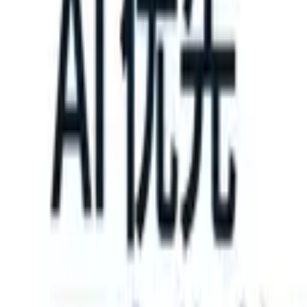
 instructions?
|
Save my seat
What happens when your ATS can take
产品
功能
人工智能
定价
知识中心
登录
免费试用