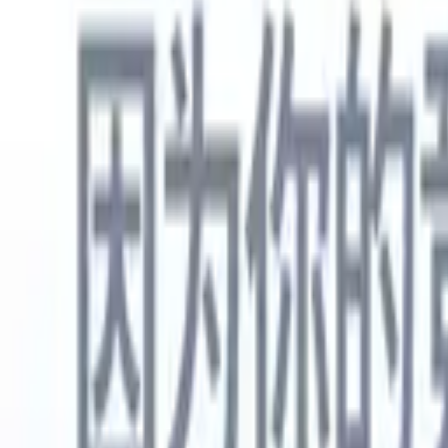
中文
🇺🇸
英语
🇳🇱
荷兰语
🇫🇷
法语
🇧🇷
葡萄牙语
🇪🇸
西班牙语
🇩🇪
产品
功能
人工智能
定价
知识中心
通过一个强大的移动应用程序访问Recruit CRM的所有功能
在网络上设置，然后在移动设备上使用。
立即注册
中文