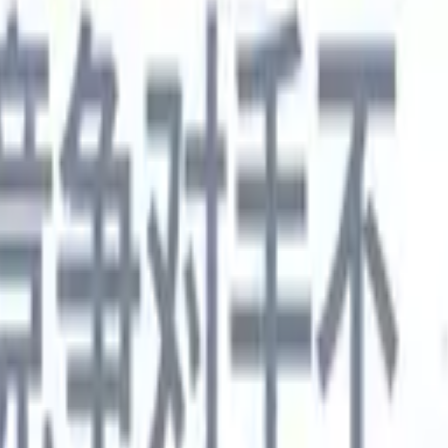
德语
🇯🇵
日语
🇮🇹
意大利语