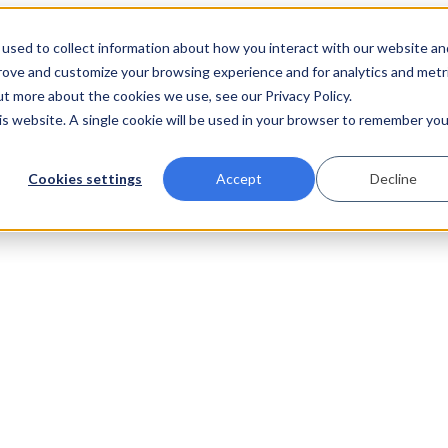
used to collect information about how you interact with our website an
prove and customize your browsing experience and for analytics and metr
ut more about the cookies we use, see our Privacy Policy.
his website. A single cookie will be used in your browser to remember you
Cookies settings
Accept
Decline