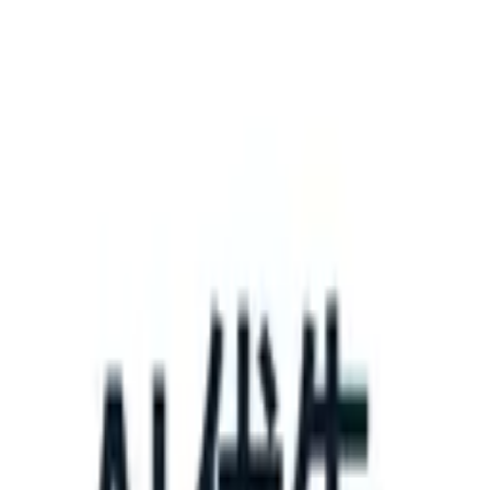
What happens when your ATS can take instructions?
|
Save my seat