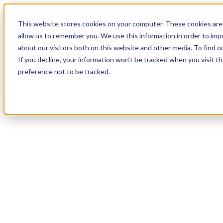
19
Day
:
This website stores cookies on your computer. These cookies are 
05
HR
:
allow us to remember you. We use this information in order to im
19
Min
about our visitors both on this website and other media. To find o
:
If you decline, your information won’t be tracked when you visit t
38
Sec
preference not to be tracked.