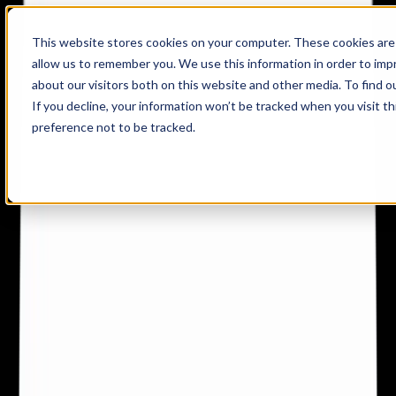
17
Day
:
This website stores cookies on your computer. These cookies are 
21
HR
:
allow us to remember you. We use this information in order to im
58
Min
about our visitors both on this website and other media. To find o
:
If you decline, your information won’t be tracked when you visit t
16
Sec
preference not to be tracked.