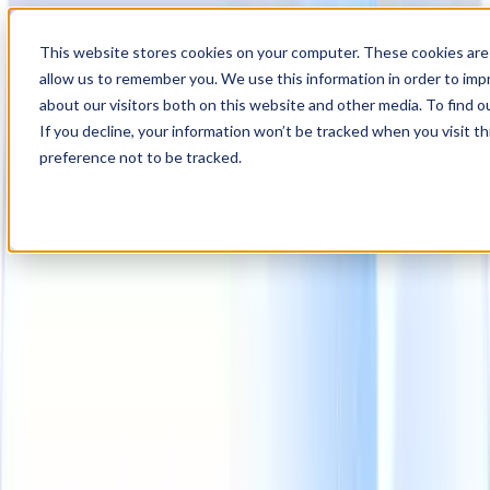
20
Day
:
This website stores cookies on your computer. These cookies are 
04
HR
:
allow us to remember you. We use this information in order to im
05
Min
about our visitors both on this website and other media. To find o
:
If you decline, your information won’t be tracked when you visit t
36
Sec
preference not to be tracked.