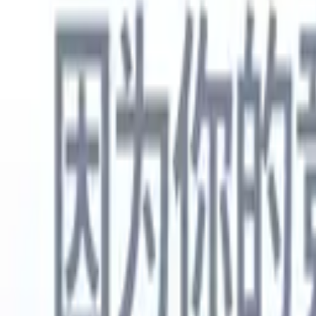
中文
🇺🇸
英语
🇳🇱
荷兰语
🇫🇷
法语
🇧🇷
葡萄牙语
🇪🇸
西班牙语
🇩🇪
产品
功能
人工智能
定价
知识中心
通过一个强大的移动应用程序访问Recruit CRM的所有功能
在网络上设置，然后在移动设备上使用。
立即注册
中文