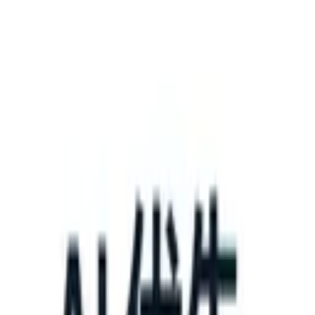
What happens when your ATS can take instructions?
|
Save my seat