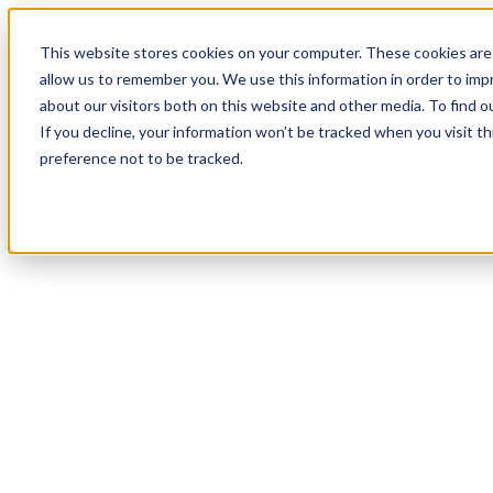
19
Day
:
This website stores cookies on your computer. These cookies are 
11
HR
:
allow us to remember you. We use this information in order to im
25
Min
about our visitors both on this website and other media. To find o
:
If you decline, your information won’t be tracked when you visit t
58
Sec
preference not to be tracked.