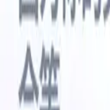
🇺🇸
英语
🇳🇱
荷兰语
🇫🇷
法语
🇧🇷
葡萄牙语
🇪🇸
西班牙语
🇩🇪
我想要一个演示
免费试用
替您完成工作的AI
我们的
AI智能体处理邮件回复、候选人提交、简历格式化和
查看全部
人才搜寻策略，让您对招聘工作拥有更大掌控力，同
简历解析
时提升效率与准确性。
能体
让A
化智能体
了解AI智能体如何改变您的招聘方式。
↗
AI创建
最新发布
通过 Recruit CRM MCP 将您的数据连
接到 AI