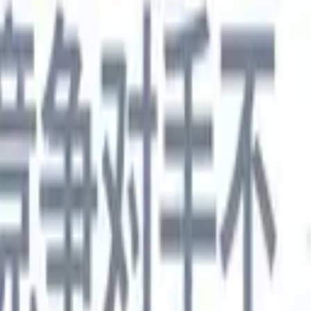
德语
🇯🇵
日语
🇮🇹
意大利语