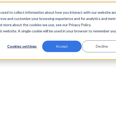
used to collect information about how you interact with our website an
prove and customize your browsing experience and for analytics and metr
ut more about the cookies we use, see our Privacy Policy.
his website. A single cookie will be used in your browser to remember you
Cookies settings
Accept
Decline