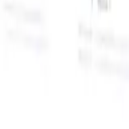
面向智能招聘人员的AI功能
GPT集成
使用GPT自动化内容创建和候选人互动。
AI人才搜
寻
使用自然语言在整个互联网中搜寻人才。
AI候选人匹配
通
智
过AI驱动的分析将合格候选人与职位进行匹配。
外联序列
通
式
过智能邮件、短信和LinkedIn序列与候选人互动。
用
释放前所未有的招聘效率