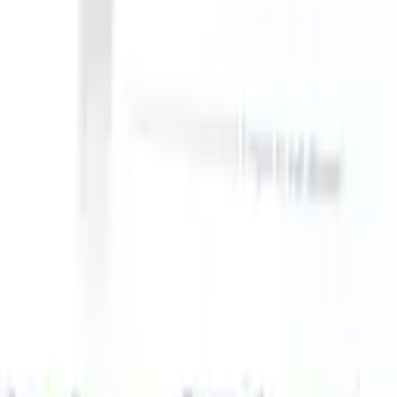
can take instructions?
|
Save my seat