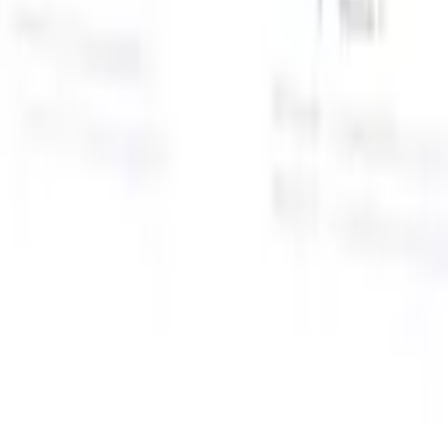
面向智能招聘人员的AI功能
GPT集成
使用GPT自动化内容创建和候选人互动。
AI人才搜
寻
使用自然语言在整个互联网中搜寻人才。
AI候选人匹配
通
智
过AI驱动的分析将合格候选人与职位进行匹配。
外联序列
通
式
过智能邮件、短信和LinkedIn序列与候选人互动。
用
释放前所未有的招聘效率