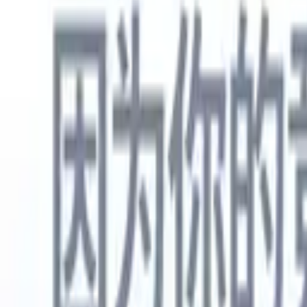
中文
🇺🇸
英语
🇳🇱
荷兰语
🇫🇷
法语
🇧🇷
葡萄牙语
🇪🇸
西班牙语
🇩🇪
产品
功能
人工智能
定价
知识中心
通过一个强大的移动应用程序访问Recruit CRM的所有功能
在网络上设置，然后在移动设备上使用。
立即注册
中文