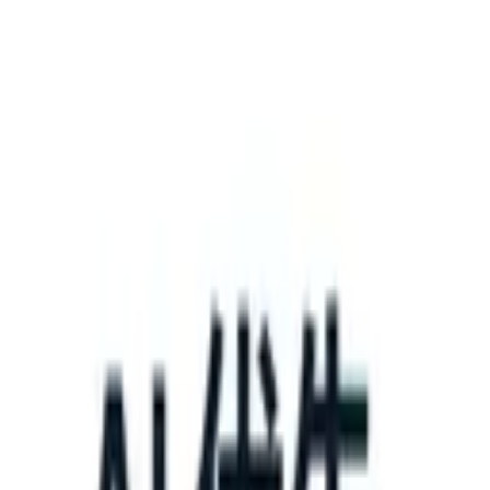
What happens when your ATS can take instructions?
|
Save my seat