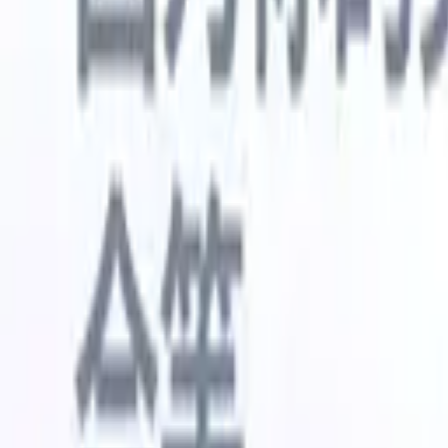
🇺🇸
英语
🇳🇱
荷兰语
🇫🇷
法语
🇧🇷
葡萄牙语
🇪🇸
西班牙语
🇩🇪
我想要一个演示
免费试用
替您完成工作的AI
我们的
AI智能体处理邮件回复、候选人提交、简历格式化和
查看全部
人才搜寻策略，让您对招聘工作拥有更大掌控力，同
简历解析
时提升效率与准确性。
能体
让A
化智能体
了解AI智能体如何改变您的招聘方式。
↗
AI创建
最新发布
通过 Recruit CRM MCP 将您的数据连
接到 AI