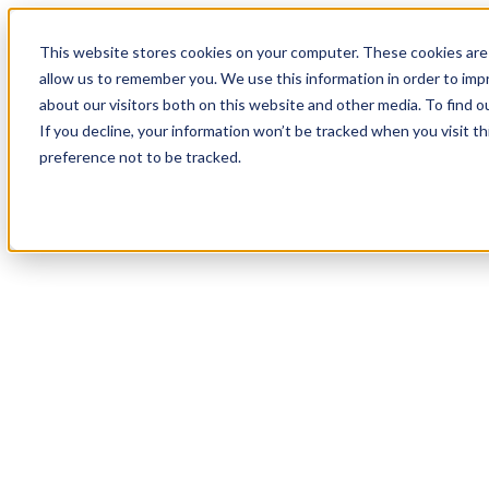
19
Day
:
This website stores cookies on your computer. These cookies are 
17
HR
:
allow us to remember you. We use this information in order to im
10
Min
about our visitors both on this website and other media. To find o
:
If you decline, your information won’t be tracked when you visit t
36
Sec
preference not to be tracked.