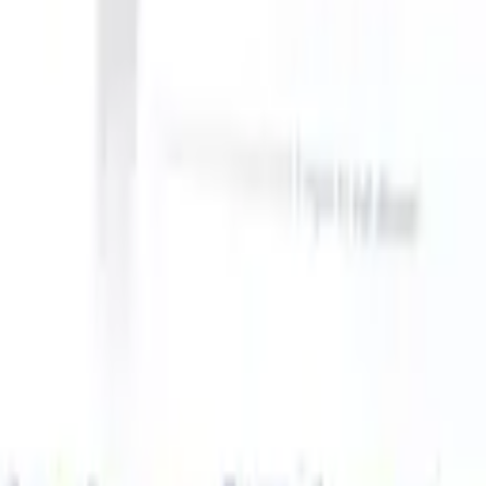
can take instructions?
|
Save my seat