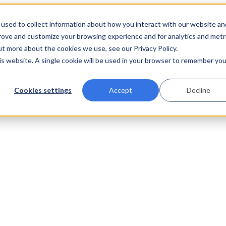
used to collect information about how you interact with our website an
prove and customize your browsing experience and for analytics and metr
ut more about the cookies we use, see our Privacy Policy.
his website. A single cookie will be used in your browser to remember you
Cookies settings
Accept
Decline