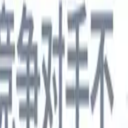
德语
🇯🇵
日语
🇮🇹
意大利语