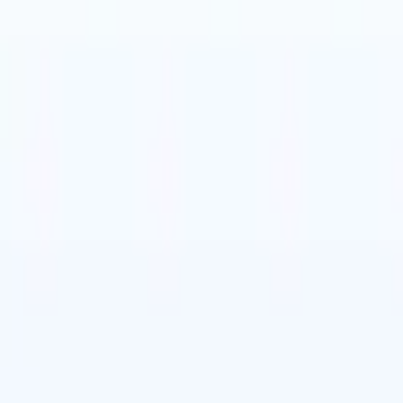
牙语
🇮🇹
意大利语
🇩🇪
德语