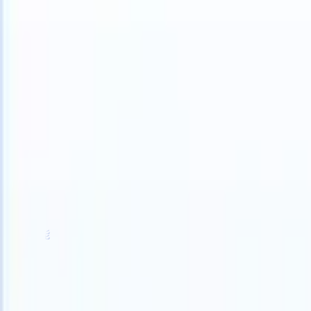
S can take instructions?
|
Save my seat
What happens when your ATS
产品
功能
人工智能
定价
知识中心
登录
免费试用