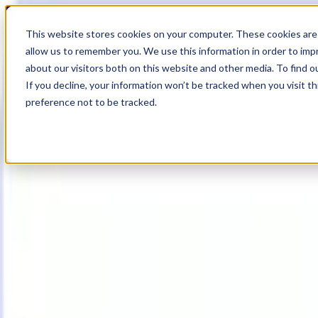
17
Day
:
This website stores cookies on your computer. These cookies are 
23
HR
:
allow us to remember you. We use this information in order to im
56
Min
about our visitors both on this website and other media. To find o
:
If you decline, your information won’t be tracked when you visit t
24
Sec
preference not to be tracked.