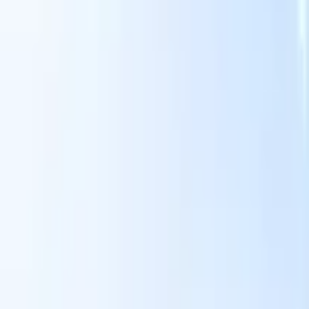
面向智能招聘人员的AI功能
GPT集成
使用GPT自动化内容创建和候选人互动。
AI人才搜
寻
使用自然语言在整个互联网中搜寻人才。
AI候选人匹配
通
智
过AI驱动的分析将合格候选人与职位进行匹配。
外联序列
通
式
过智能邮件、短信和LinkedIn序列与候选人互动。
用
释放前所未有的招聘效率