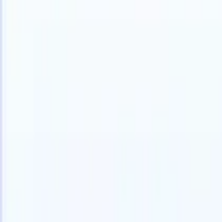
中文
🇺🇸
英语
🇫🇷
法语
🇳🇱
荷兰语
🇧🇷
葡萄牙语
🇯🇵
日语
🇪🇸
西班
产品
功能
人工智能
定价
知识中心
通过一个强大的移动应用程序访问Recruit CRM的所有功能
在网络上设置，然后在移动设备上使用。
立即注册
中文