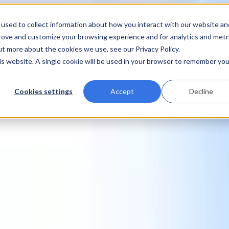
used to collect information about how you interact with our website an
prove and customize your browsing experience and for analytics and metr
ut more about the cookies we use, see our Privacy Policy.
his website. A single cookie will be used in your browser to remember you
Cookies settings
Accept
Decline