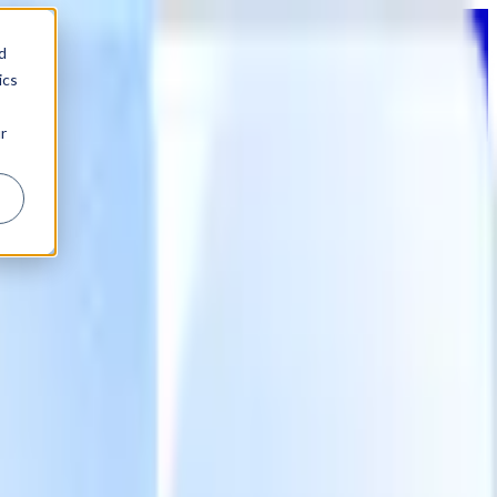
d
ics
r