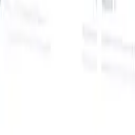
Onze AI-functies voor slimme recruiters
GPT-integratie
Automatiseer contentcreatie en
kandidaatbetrokkenheid met GPT.
AI-sourcing
Zoek over het hele
internet met natuurlijke taal.
AI-kandidaatmatching
Koppel
gekwalificeerde kandidaten aan functies met AI-gestuurde
analyse.
Outreach-sequencing
Betrek kandidaten via slimme e-mail-,
sms- en LinkedIn-sequenties.
Ontketen Wervingsefficiëntie Zoals Nooit Tevoren
Ik wil een demo