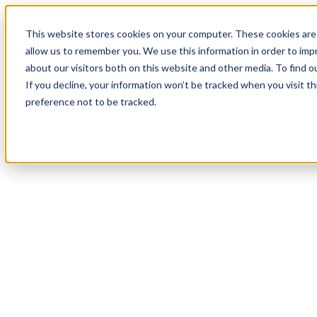
19
Day
:
This website stores cookies on your computer. These cookies are 
18
HR
:
allow us to remember you. We use this information in order to im
48
Min
about our visitors both on this website and other media. To find o
:
If you decline, your information won’t be tracked when you visit t
02
Sec
preference not to be tracked.