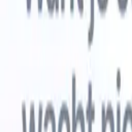
Gratis proberen
AI die het werk voor je doet
Onze ne
AI-agenten verwerken e-mailreacties,
Alles beki
kandidaatverzendingen, cv-opmaak en
CV-analys
sourcingstrategieën, zodat je meer controle hebt over je
herkennen
werving en de snelheid en nauwkeurigheid verbetert.
opstellen d
opgemaakte
Hoe AI-agenten de manier waarop je aanwerft kunnen
gebrande k
veranderen.
↗
Nieuwe release
Verbind uw data met AI via Recruit
CRM MCP
Wat wij bieden