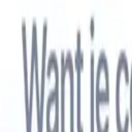
Nederlands
🇺🇸
Engels
🇫🇷
Frans
🇧🇷
Portugees
🇪🇸
Spaans
🇩🇪
Duits
🇯🇵
Japa
Producten
Functies
AI
Prijzen
Kenniscentrum
Krijg toegang tot alle Recruit CRM via ÉÉN krachtige mobiele app
Instellen op het web, dan gebruiken op mobiel.
Nu aanmelden
Nederlands
🇺🇸
Engels
🇫🇷
Frans
🇧🇷
Portugees
🇪🇸
Spaans
🇩🇪
Duits
🇯🇵
Japa
Ik wil een demo