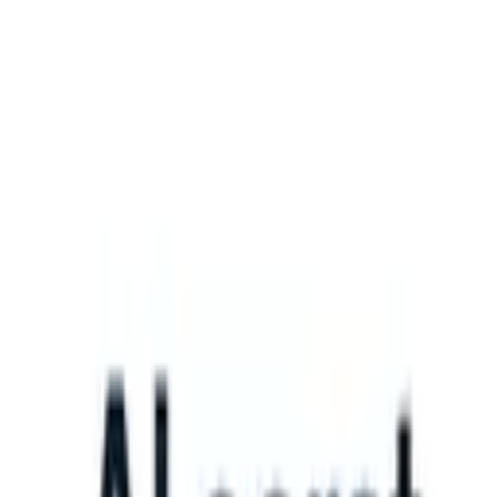
What happens when your ATS can take instructions?
|
Save my seat