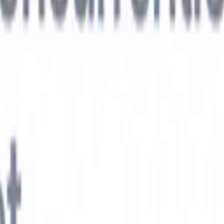
xt-gen AI-agenten
jken
e-agent
Train een agent om aangepaste velden in cv's die je parseert te
.
Kandidaatverzending-agent
Laat AI een verzorgde kandidatenlijst
ie klaar is voor e-mailverzending.
CV-opmaak-agent
Genereer direct AI-
 cv's en sla ze op als PDF's.
Kandidaat-pitchagent
Maak verzorgde,
andidaat-pitch e-mails met AI.
Oplossingen per branche