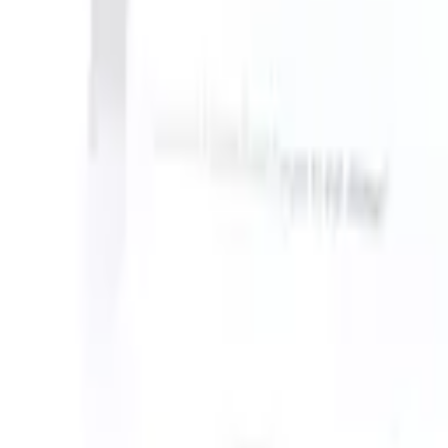
n take instructions?
|
Save my seat