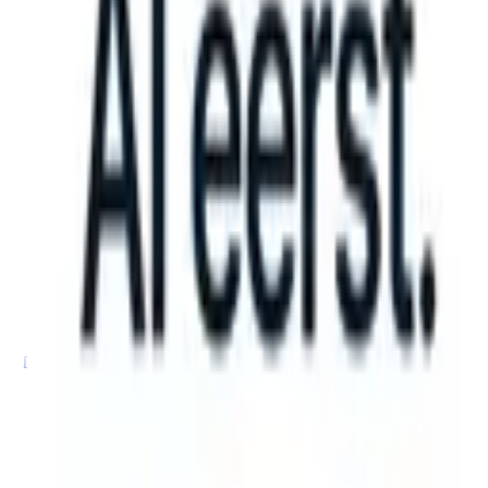
n take instructions?
|
Save my seat
What happens when your ATS ca
Producten
Functies
AI
Prijzen
Kenniscentrum
Inloggen
Gratis proberen