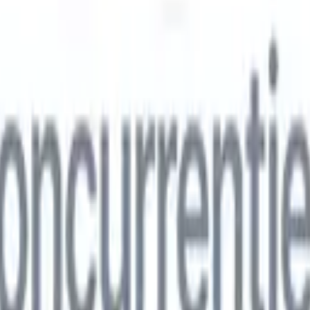
ns
🇮🇹
Italiaans
🇨🇳
Chinees
ns
🇮🇹
Italiaans
🇨🇳
Chinees