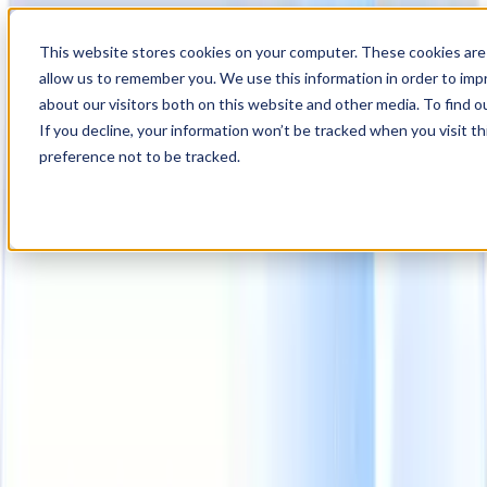
19
Day
:
This website stores cookies on your computer. These cookies are 
14
HR
:
allow us to remember you. We use this information in order to im
47
Min
about our visitors both on this website and other media. To find o
:
If you decline, your information won’t be tracked when you visit t
09
Sec
preference not to be tracked.