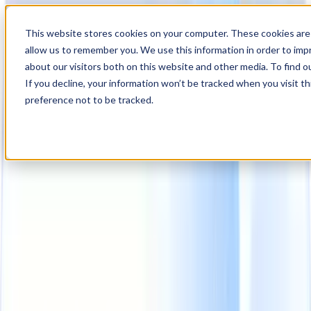
19
Day
:
This website stores cookies on your computer. These cookies are 
22
HR
:
allow us to remember you. We use this information in order to im
54
Min
about our visitors both on this website and other media. To find o
:
If you decline, your information won’t be tracked when you visit t
38
Sec
preference not to be tracked.