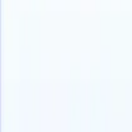
Nederlands
🇺🇸
Engels
🇩🇪
Duits
🇫🇷
Frans
🇨🇳
Chinees
🇧🇷
Portugees
🇯🇵
Jap
Producten
Functies
AI
Prijzen
Kenniscentrum
Krijg toegang tot alle Recruit CRM via ÉÉN krachtige mobiele app
Instellen op het web, dan gebruiken op mobiel.
Nu aanmelden
Nederlands
🇺🇸
Engels
🇩🇪
Duits
🇫🇷
Frans
🇨🇳
Chinees
🇧🇷
Portugees
🇯🇵
Jap
Ik wil een demo