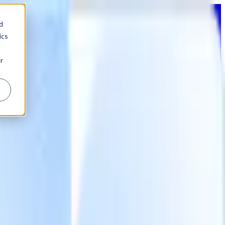
d
ics
r