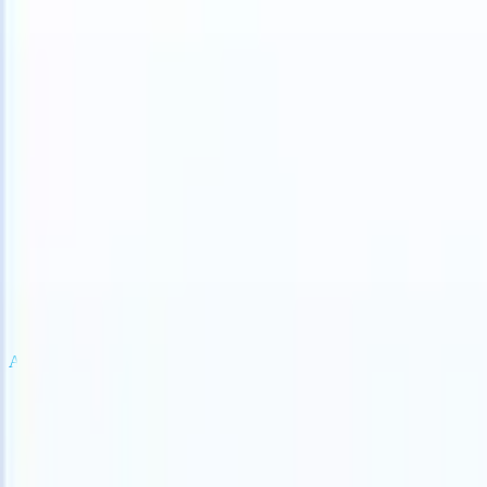
S can take instructions?
|
Save my seat
What happens when your ATS
Producten
Functies
AI
Prijzen
Kenniscentrum
Inloggen
Gratis proberen