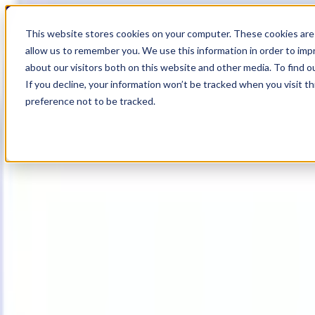
18
Day
:
This website stores cookies on your computer. These cookies are 
17
HR
:
allow us to remember you. We use this information in order to im
49
Min
about our visitors both on this website and other media. To find o
:
If you decline, your information won’t be tracked when you visit t
38
Sec
preference not to be tracked.