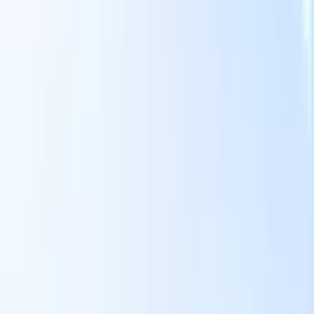
Onze AI-functies voor slimme recruiters
GPT-integratie
Automatiseer contentcreatie en
kandidaatbetrokkenheid met GPT.
AI-sourcing
Zoek over het hele
internet met natuurlijke taal.
AI-kandidaatmatching
Koppel
gekwalificeerde kandidaten aan functies met AI-gestuurde
analyse.
Outreach-sequencing
Betrek kandidaten via slimme e-mail-,
sms- en LinkedIn-sequenties.
Ontketen Wervingsefficiëntie Zoals Nooit Tevoren
Ik wil een demo