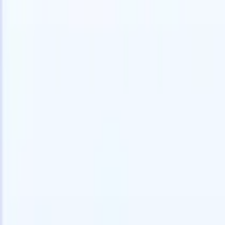
Gratis proberen
AI die het werk voor je doet
Onze ne
AI-agenten verwerken e-mailreacties,
Alles beki
kandidaatverzendingen, cv-opmaak en
CV-analys
sourcingstrategieën, zodat je meer controle hebt over je
herkennen
werving en de snelheid en nauwkeurigheid verbetert.
opstellen d
opgemaakte
Hoe AI-agenten de manier waarop je aanwerft kunnen
gebrande k
veranderen.
↗
Nieuwe release
Verbind uw data met AI via Recruit
CRM MCP
Wat wij bieden