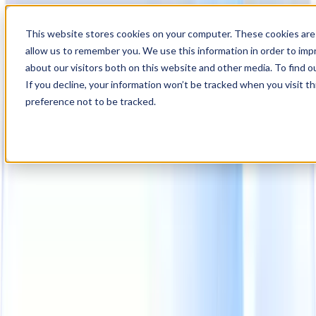
17
Day
:
This website stores cookies on your computer. These cookies are 
08
HR
:
allow us to remember you. We use this information in order to im
31
Min
about our visitors both on this website and other media. To find o
:
If you decline, your information won’t be tracked when you visit t
36
Sec
preference not to be tracked.