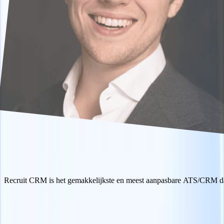
Paul Diaz (Washington DC)
Founder- Hire Power Consulting
Recruit
CRM
is
het
gemakkelijkste
en
meest
aanpasbare
ATS/CRM
d
Meer klantervaringen lezen