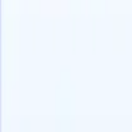
Gratis proberen
AI die het werk voor je doet
Onze ne
AI-agenten verwerken e-mailreacties,
Alles beki
kandidaatverzendingen, cv-opmaak en
CV-analys
sourcingstrategieën, zodat je meer controle hebt over je
herkennen
werving en de snelheid en nauwkeurigheid verbetert.
opstellen d
opgemaakte
Hoe AI-agenten de manier waarop je aanwerft kunnen
gebrande k
veranderen.
↗
Nieuwe release
Verbind uw data met AI via Recruit
CRM MCP
Wat wij bieden