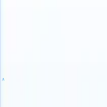
an take instructions?
|
Save my seat
What happens when your ATS ca
Producten
Functies
AI
Prijzen
Kenniscentrum
Inloggen
Gratis proberen