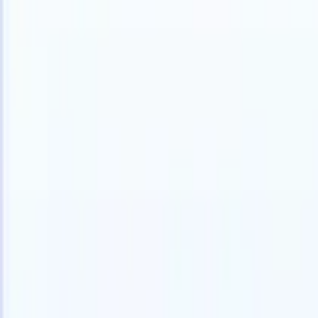
Nederlands
🇺🇸
Engels
🇫🇷
Frans
🇧🇷
Portugees
🇪🇸
Spaans
🇩🇪
Duits
🇯🇵
Japa
Producten
Functies
AI
Prijzen
Kenniscentrum
Krijg toegang tot alle Recruit CRM via ÉÉN krachtige mobiele app
Instellen op het web, dan gebruiken op mobiel.
Nu aanmelden
Nederlands
🇺🇸
Engels
🇫🇷
Frans
🇧🇷
Portugees
🇪🇸
Spaans
🇩🇪
Duits
🇯🇵
Japa
Ik wil een demo