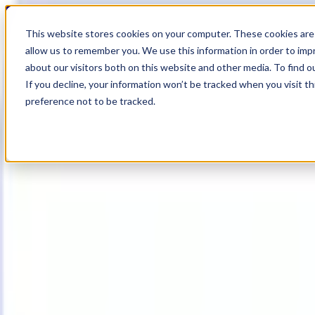
20
Day
:
This website stores cookies on your computer. These cookies are 
11
HR
:
allow us to remember you. We use this information in order to im
24
Min
about our visitors both on this website and other media. To find o
:
If you decline, your information won’t be tracked when you visit t
02
Sec
preference not to be tracked.