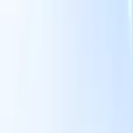
Onze AI-functies voor slimme recruiters
GPT-integratie
Automatiseer contentcreatie en
kandidaatbetrokkenheid met GPT.
AI-sourcing
Zoek over het hele
internet met natuurlijke taal.
AI-kandidaatmatching
Koppel
gekwalificeerde kandidaten aan functies met AI-gestuurde
analyse.
Outreach-sequencing
Betrek kandidaten via slimme e-mail-,
sms- en LinkedIn-sequenties.
Ontketen Wervingsefficiëntie Zoals Nooit Tevoren
Ik wil een demo