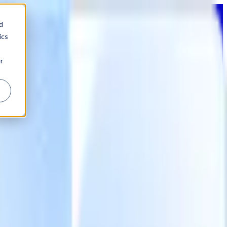
d
ics
r