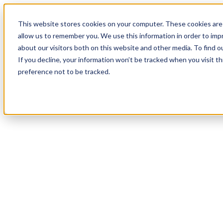
17
Day
:
This website stores cookies on your computer. These cookies are 
20
HR
:
allow us to remember you. We use this information in order to im
09
Min
about our visitors both on this website and other media. To find o
:
If you decline, your information won’t be tracked when you visit t
08
Sec
preference not to be tracked.