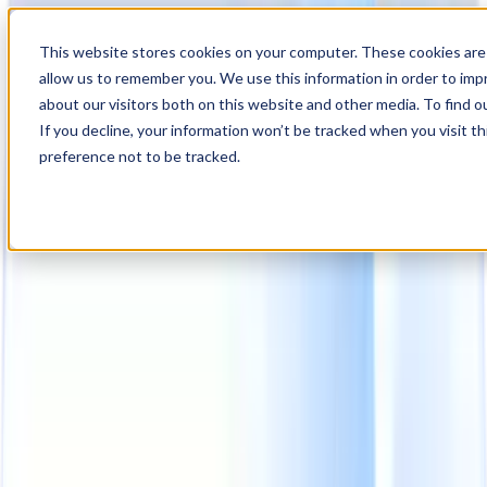
18
Day
:
This website stores cookies on your computer. These cookies are 
20
HR
:
allow us to remember you. We use this information in order to im
25
Min
about our visitors both on this website and other media. To find o
:
If you decline, your information won’t be tracked when you visit t
05
Sec
preference not to be tracked.