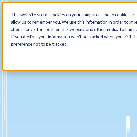
19
Day
:
This website stores cookies on your computer. These cookies are 
08
HR
:
allow us to remember you. We use this information in order to im
04
Min
about our visitors both on this website and other media. To find o
:
If you decline, your information won’t be tracked when you visit t
14
Sec
preference not to be tracked.