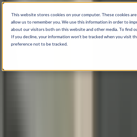
19
Day
:
This website stores cookies on your computer. These cookies are 
12
HR
:
allow us to remember you. We use this information in order to im
31
Min
about our visitors both on this website and other media. To find o
:
If you decline, your information won’t be tracked when you visit t
55
Sec
preference not to be tracked.