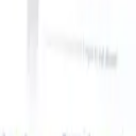
ake instructions?
|
Save my seat