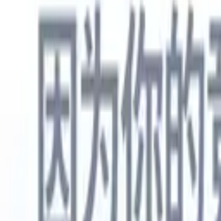
中文
🇺🇸
英语
🇳🇱
荷兰语
🇫🇷
法语
🇧🇷
葡萄牙语
🇪🇸
西班牙语
🇩🇪
产品
功能
人工智能
定价
知识中心
通过一个强大的移动应用程序访问Recruit CRM的所有功能
在网络上设置，然后在移动设备上使用。
立即注册
中文