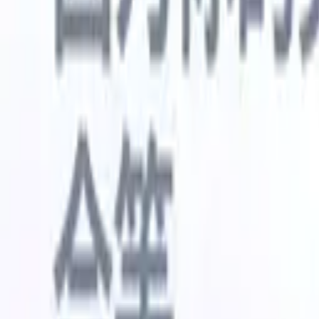
🇺🇸
英语
🇳🇱
荷兰语
🇫🇷
法语
🇧🇷
葡萄牙语
🇪🇸
西班牙语
🇩🇪
我想要一个演示
免费试用
替您完成工作的AI
我们的
AI智能体处理邮件回复、候选人提交、简历格式化和
查看全部
人才搜寻策略，让您对招聘工作拥有更大掌控力，同
简历解析
时提升效率与准确性。
能体
让A
化智能体
了解AI智能体如何改变您的招聘方式。
↗
AI创建
最新发布
通过 Recruit CRM MCP 将您的数据连
接到 AI