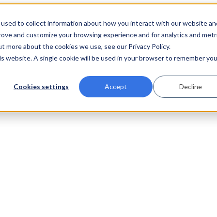
used to collect information about how you interact with our website an
prove and customize your browsing experience and for analytics and metr
ut more about the cookies we use, see our Privacy Policy.
his website. A single cookie will be used in your browser to remember you
Cookies settings
Accept
Decline