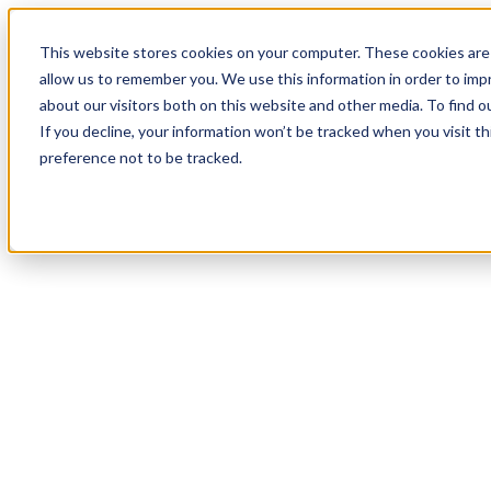
17
Day
:
This website stores cookies on your computer. These cookies are 
21
HR
:
allow us to remember you. We use this information in order to im
20
Min
about our visitors both on this website and other media. To find o
:
If you decline, your information won’t be tracked when you visit t
29
Sec
preference not to be tracked.