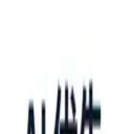
What happens when your ATS can take instructions?
|
Save my seat