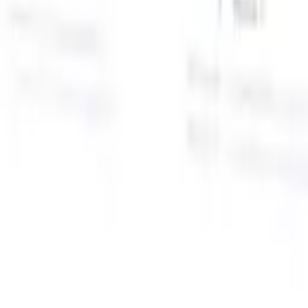
面向智能招聘人员的AI功能
GPT集成
使用GPT自动化内容创建和候选人互动。
AI人才搜
寻
使用自然语言在整个互联网中搜寻人才。
AI候选人匹配
通
智
过AI驱动的分析将合格候选人与职位进行匹配。
外联序列
通
式
过智能邮件、短信和LinkedIn序列与候选人互动。
用
释放前所未有的招聘效率