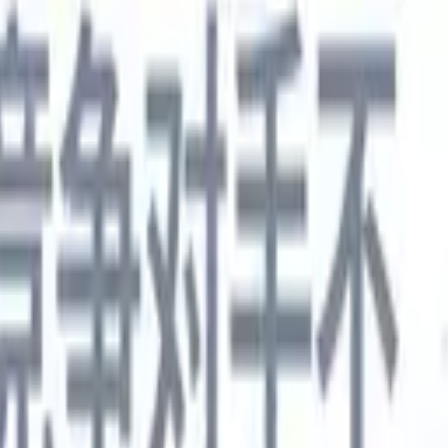
德语
🇯🇵
日语
🇮🇹
意大利语