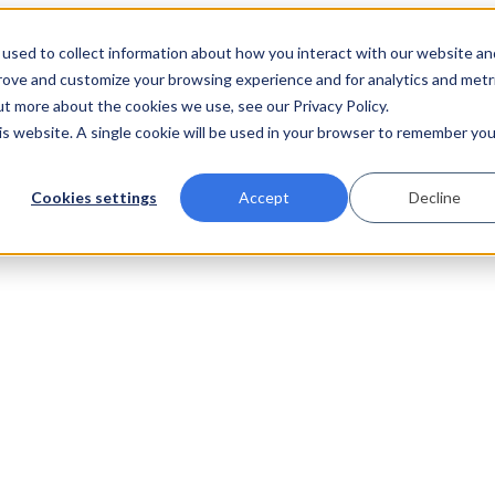
used to collect information about how you interact with our website an
prove and customize your browsing experience and for analytics and metr
ut more about the cookies we use, see our Privacy Policy.
his website. A single cookie will be used in your browser to remember you
Cookies settings
Accept
Decline