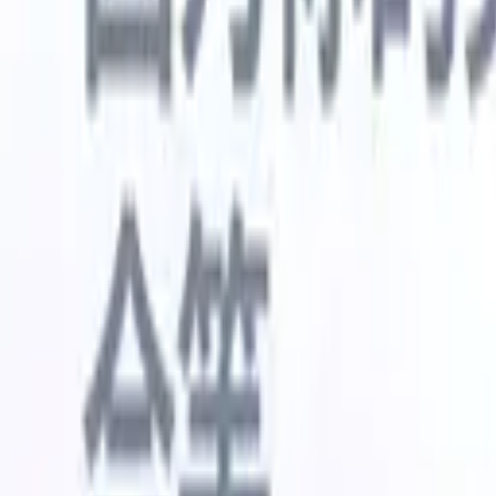
🇺🇸
英语
🇳🇱
荷兰语
🇫🇷
法语
🇧🇷
葡萄牙语
🇪🇸
西班牙语
🇩🇪
我想要一个演示
免费试用
替您完成工作的AI
我们的
AI智能体处理邮件回复、候选人提交、简历格式化和
查看全部
人才搜寻策略，让您对招聘工作拥有更大掌控力，同
简历解析
时提升效率与准确性。
能体
让A
化智能体
了解AI智能体如何改变您的招聘方式。
↗
AI创建
最新发布
通过 Recruit CRM MCP 将您的数据连
接到 AI