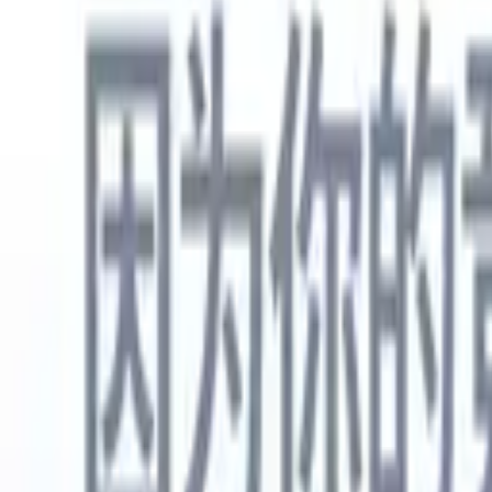
中文
🇺🇸
英语
🇳🇱
荷兰语
🇫🇷
法语
🇧🇷
葡萄牙语
🇪🇸
西班牙语
🇩🇪
产品
功能
人工智能
定价
知识中心
通过一个强大的移动应用程序访问Recruit CRM的所有功能
在网络上设置，然后在移动设备上使用。
立即注册
中文