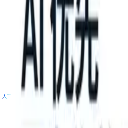
 take instructions?
|
Save my seat
What happens when your ATS can
产品
功能
人工智能
定价
知识中心
登录
免费试用