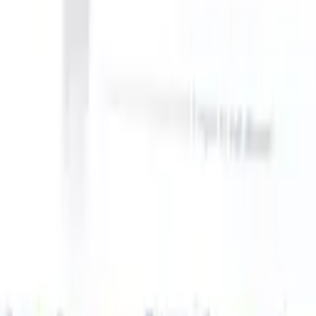
 take instructions?
|
Save my seat