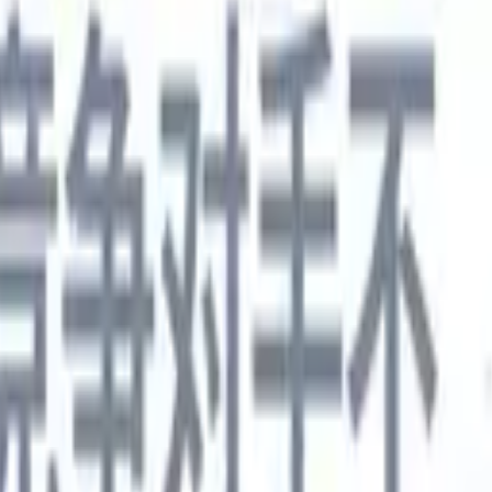
德语
🇯🇵
日语
🇮🇹
意大利语