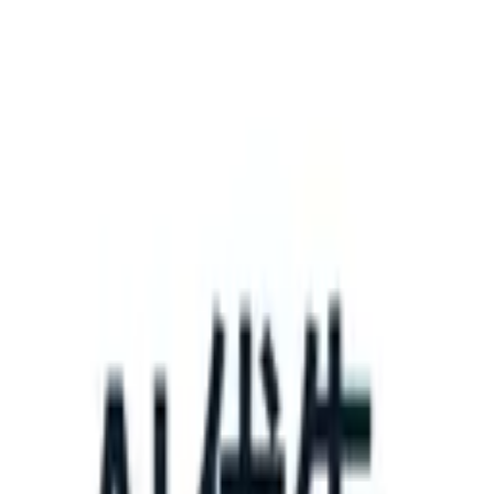
What happens when your ATS can take instructions?
|
Save my seat