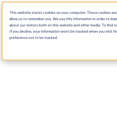
18
Day
:
This website stores cookies on your computer. These cookies are 
04
HR
:
allow us to remember you. We use this information in order to im
53
Min
about our visitors both on this website and other media. To find o
:
If you decline, your information won’t be tracked when you visit t
27
Sec
preference not to be tracked.