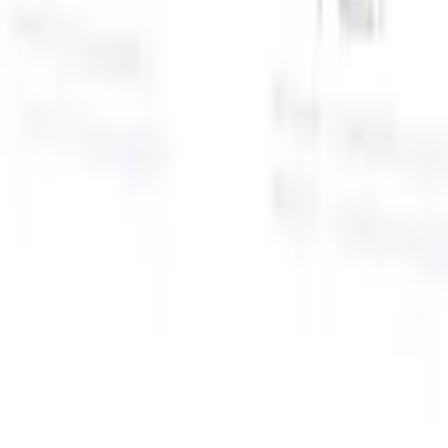
面向智能招聘人员的AI功能
GPT集成
使用GPT自动化内容创建和候选人互动。
AI人才搜
寻
使用自然语言在整个互联网中搜寻人才。
AI候选人匹配
通
智
过AI驱动的分析将合格候选人与职位进行匹配。
外联序列
通
式
过智能邮件、短信和LinkedIn序列与候选人互动。
用
释放前所未有的招聘效率