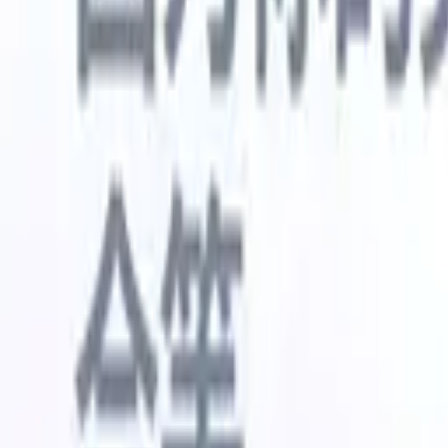
🇺🇸
英语
🇳🇱
荷兰语
🇫🇷
法语
🇧🇷
葡萄牙语
🇪🇸
西班牙语
🇩🇪
我想要一个演示
免费试用
替您完成工作的AI
我们的
AI智能体处理邮件回复、候选人提交、简历格式化和
查看全部
人才搜寻策略，让您对招聘工作拥有更大掌控力，同
简历解析
时提升效率与准确性。
能体
让A
化智能体
了解AI智能体如何改变您的招聘方式。
↗
AI创建
最新发布
通过 Recruit CRM MCP 将您的数据连
接到 AI