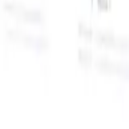
面向智能招聘人员的AI功能
GPT集成
使用GPT自动化内容创建和候选人互动。
AI人才搜
寻
使用自然语言在整个互联网中搜寻人才。
AI候选人匹配
通
智
过AI驱动的分析将合格候选人与职位进行匹配。
外联序列
通
式
过智能邮件、短信和LinkedIn序列与候选人互动。
用
释放前所未有的招聘效率