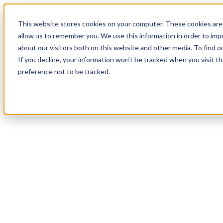
19
Day
:
This website stores cookies on your computer. These cookies are 
18
HR
:
allow us to remember you. We use this information in order to im
30
Min
about our visitors both on this website and other media. To find o
:
If you decline, your information won’t be tracked when you visit t
17
Sec
preference not to be tracked.