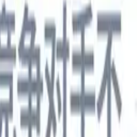
德语
🇯🇵
日语
🇮🇹
意大利语