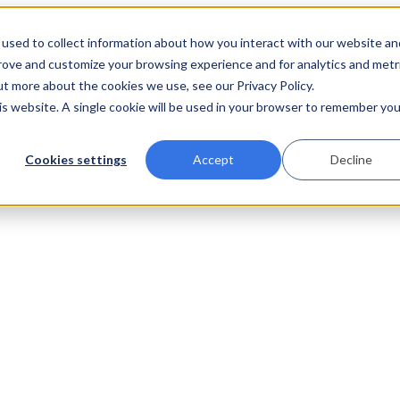
used to collect information about how you interact with our website an
prove and customize your browsing experience and for analytics and metr
ut more about the cookies we use, see our Privacy Policy.
his website. A single cookie will be used in your browser to remember you
Cookies settings
Accept
Decline