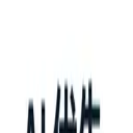
What happens when your ATS can take instructions?
|
Save my seat