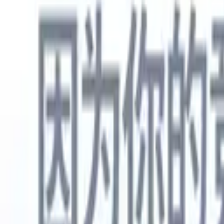
中文
🇺🇸
英语
🇳🇱
荷兰语
🇫🇷
法语
🇧🇷
葡萄牙语
🇪🇸
西班牙语
🇩🇪
产品
功能
人工智能
定价
知识中心
通过一个强大的移动应用程序访问Recruit CRM的所有功能
在网络上设置，然后在移动设备上使用。
立即注册
中文