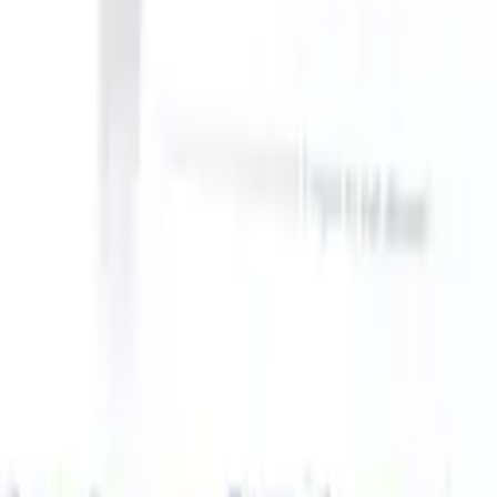
can take instructions?
|
Save my seat