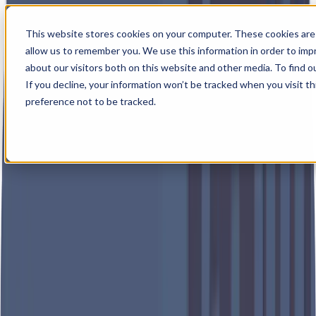
18
Day
:
This website stores cookies on your computer. These cookies are 
03
HR
:
allow us to remember you. We use this information in order to im
08
Min
about our visitors both on this website and other media. To find o
:
If you decline, your information won’t be tracked when you visit t
20
Sec
preference not to be tracked.