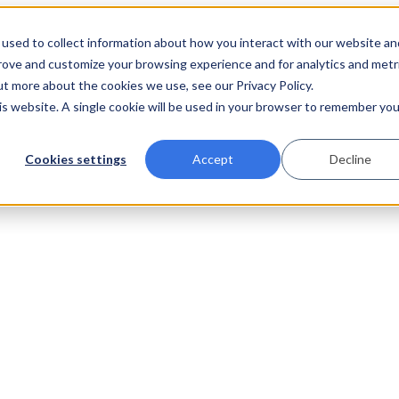
used to collect information about how you interact with our website an
prove and customize your browsing experience and for analytics and metr
ut more about the cookies we use, see our Privacy Policy.
his website. A single cookie will be used in your browser to remember you
Cookies settings
Accept
Decline