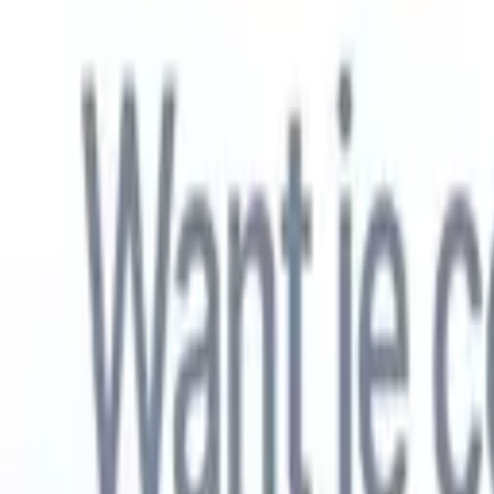
Nederlands
🇺🇸
Engels
🇫🇷
Frans
🇧🇷
Portugees
🇪🇸
Spaans
🇩🇪
Duits
🇯🇵
Japa
Producten
Functies
AI
Prijzen
Kenniscentrum
Krijg toegang tot alle Recruit CRM via ÉÉN krachtige mobiele app
Instellen op het web, dan gebruiken op mobiel.
Nu aanmelden
Nederlands
🇺🇸
Engels
🇫🇷
Frans
🇧🇷
Portugees
🇪🇸
Spaans
🇩🇪
Duits
🇯🇵
Japa
Ik wil een demo