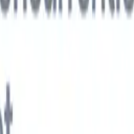
xt-gen AI-agenten
jken
e-agent
Train een agent om aangepaste velden in cv's die je parseert te
.
Kandidaatverzending-agent
Laat AI een verzorgde kandidatenlijst
ie klaar is voor e-mailverzending.
CV-opmaak-agent
Genereer direct AI-
 cv's en sla ze op als PDF's.
Kandidaat-pitchagent
Maak verzorgde,
andidaat-pitch e-mails met AI.
Oplossingen per branche