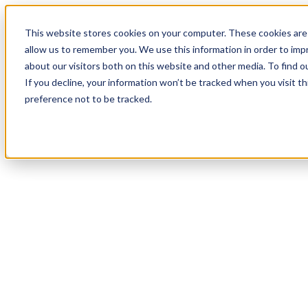
18
Day
:
This website stores cookies on your computer. These cookies are 
01
HR
:
allow us to remember you. We use this information in order to im
10
Min
about our visitors both on this website and other media. To find o
:
If you decline, your information won’t be tracked when you visit t
28
Sec
preference not to be tracked.