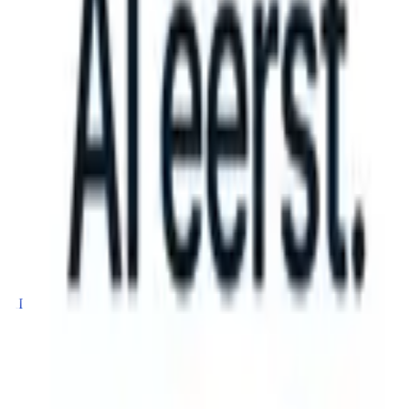
can take instructions?
|
Save my seat
What happens when your ATS c
Producten
Functies
AI
Prijzen
Kenniscentrum
Inloggen
Gratis proberen