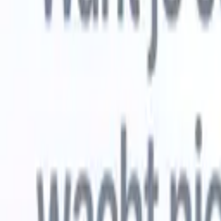
Gratis proberen
AI die het werk voor je doet
Onze ne
AI-agenten verwerken e-mailreacties,
Alles beki
kandidaatverzendingen, cv-opmaak en
CV-analys
sourcingstrategieën, zodat je meer controle hebt over je
herkennen
werving en de snelheid en nauwkeurigheid verbetert.
opstellen d
opgemaakte
Hoe AI-agenten de manier waarop je aanwerft kunnen
gebrande k
veranderen.
↗
Nieuwe release
Verbind uw data met AI via Recruit
CRM MCP
Wat wij bieden