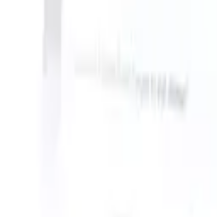
an take instructions?
|
Save my seat