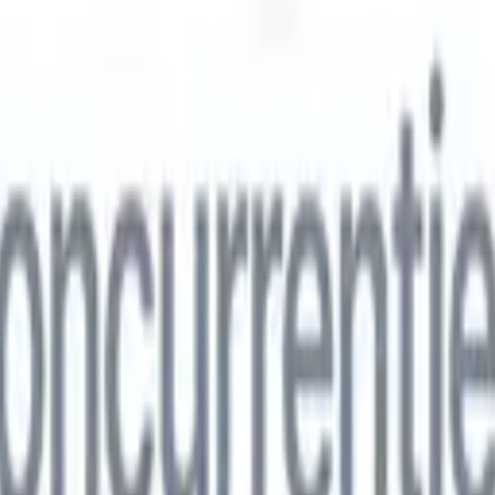
ns
🇮🇹
Italiaans
🇨🇳
Chinees
ns
🇮🇹
Italiaans
🇨🇳
Chinees