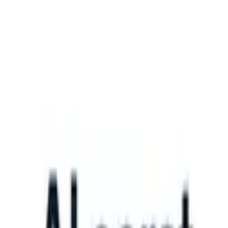
What happens when your ATS can take instructions?
|
Save my seat