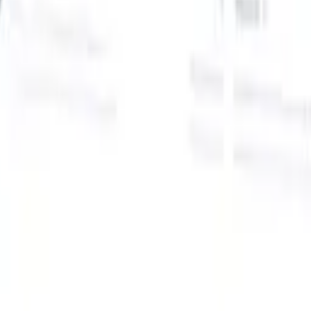
Onze AI-functies voor slimme recruiters
GPT-integratie
Automatiseer contentcreatie en
kandidaatbetrokkenheid met GPT.
AI-sourcing
Zoek over het hele
internet met natuurlijke taal.
AI-kandidaatmatching
Koppel
gekwalificeerde kandidaten aan functies met AI-gestuurde
analyse.
Outreach-sequencing
Betrek kandidaten via slimme e-mail-,
sms- en LinkedIn-sequenties.
Ontketen Wervingsefficiëntie Zoals Nooit Tevoren
Ik wil een demo