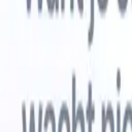
Gratis proberen
AI die het werk voor je doet
Onze ne
AI-agenten verwerken e-mailreacties,
Alles beki
kandidaatverzendingen, cv-opmaak en
CV-analys
sourcingstrategieën, zodat je meer controle hebt over je
herkennen
werving en de snelheid en nauwkeurigheid verbetert.
opstellen d
opgemaakte
Hoe AI-agenten de manier waarop je aanwerft kunnen
gebrande k
veranderen.
↗
Nieuwe release
Verbind uw data met AI via Recruit
CRM MCP
Wat wij bieden