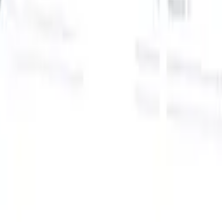
Onze AI-functies voor slimme recruiters
GPT-integratie
Automatiseer contentcreatie en
kandidaatbetrokkenheid met GPT.
AI-sourcing
Zoek over het hele
internet met natuurlijke taal.
AI-kandidaatmatching
Koppel
gekwalificeerde kandidaten aan functies met AI-gestuurde
analyse.
Outreach-sequencing
Betrek kandidaten via slimme e-mail-,
sms- en LinkedIn-sequenties.
Ontketen Wervingsefficiëntie Zoals Nooit Tevoren
Ik wil een demo