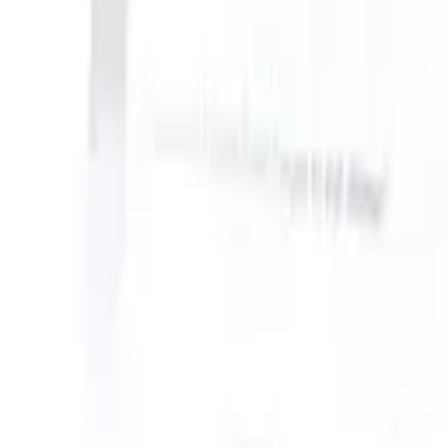
an take instructions?
|
Save my seat