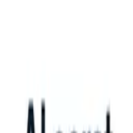
What happens when your ATS can take instructions?
|
Save my seat