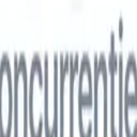
ns
🇮🇹
Italiaans
🇨🇳
Chinees
ns
🇮🇹
Italiaans
🇨🇳
Chinees