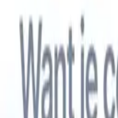
Nederlands
🇺🇸
Engels
🇫🇷
Frans
🇧🇷
Portugees
🇪🇸
Spaans
🇩🇪
Duits
🇯🇵
Japa
Producten
Functies
AI
Prijzen
Kenniscentrum
Krijg toegang tot alle Recruit CRM via ÉÉN krachtige mobiele app
Instellen op het web, dan gebruiken op mobiel.
Nu aanmelden
Nederlands
🇺🇸
Engels
🇫🇷
Frans
🇧🇷
Portugees
🇪🇸
Spaans
🇩🇪
Duits
🇯🇵
Japa
Ik wil een demo