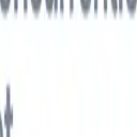
xt-gen AI-agenten
jken
e-agent
Train een agent om aangepaste velden in cv's die je parseert te
.
Kandidaatverzending-agent
Laat AI een verzorgde kandidatenlijst
ie klaar is voor e-mailverzending.
CV-opmaak-agent
Genereer direct AI-
 cv's en sla ze op als PDF's.
Kandidaat-pitchagent
Maak verzorgde,
andidaat-pitch e-mails met AI.
Oplossingen per branche