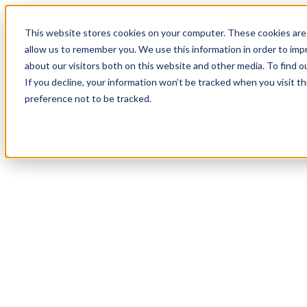
19
Day
:
This website stores cookies on your computer. These cookies are 
04
HR
:
allow us to remember you. We use this information in order to im
16
Min
about our visitors both on this website and other media. To find o
:
If you decline, your information won’t be tracked when you visit t
58
Sec
preference not to be tracked.