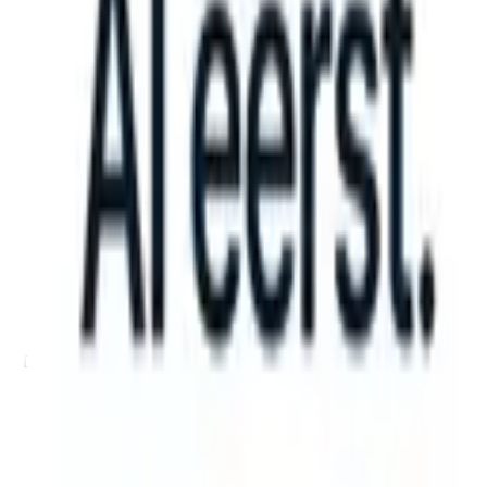
can take instructions?
|
Save my seat
What happens when your ATS c
Producten
Functies
AI
Prijzen
Kenniscentrum
Inloggen
Gratis proberen