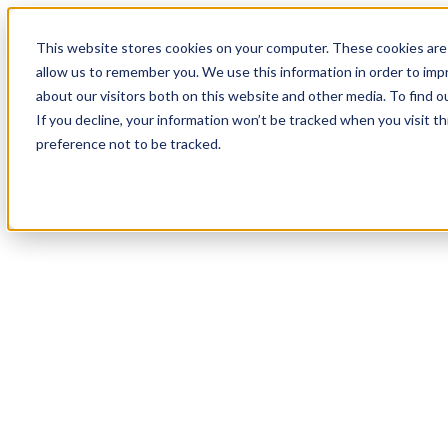
19
Day
:
This website stores cookies on your computer. These cookies are 
01
HR
:
allow us to remember you. We use this information in order to im
53
Min
about our visitors both on this website and other media. To find o
:
If you decline, your information won’t be tracked when you visit t
15
Sec
preference not to be tracked.