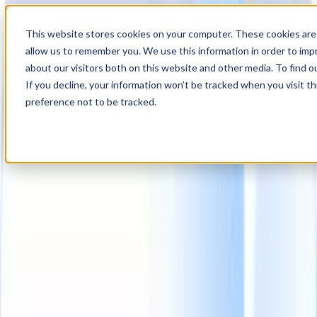
18
Day
:
This website stores cookies on your computer. These cookies are 
11
HR
:
allow us to remember you. We use this information in order to im
07
Min
about our visitors both on this website and other media. To find o
:
If you decline, your information won’t be tracked when you visit t
34
Sec
preference not to be tracked.