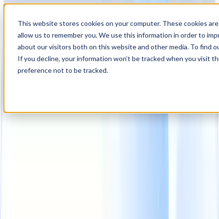
20
Day
:
This website stores cookies on your computer. These cookies are 
08
HR
:
allow us to remember you. We use this information in order to im
23
Min
about our visitors both on this website and other media. To find o
:
If you decline, your information won’t be tracked when you visit t
06
Sec
preference not to be tracked.