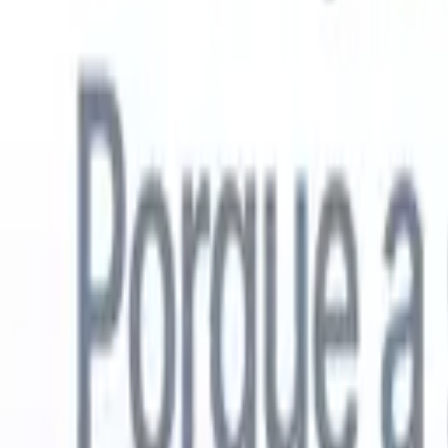
Português
🇺🇸
Inglês
🇳🇱
Holandês
🇫🇷
Francês
🇪🇸
Espanhol
🇩🇪
Alemão
🇯
Produtos
Recursos
IA
Preços
Centro de Conhecimento
Acesse todo o Recruit CRM através de UM poderoso aplicativo móve
Configure na web, depois use no celular.
Inscrever-se agora
Português
🇺🇸
Inglês
🇳🇱
Holandês
🇫🇷
Francês
🇪🇸
Espanhol
🇩🇪
Alemão
🇯
Quero uma demo