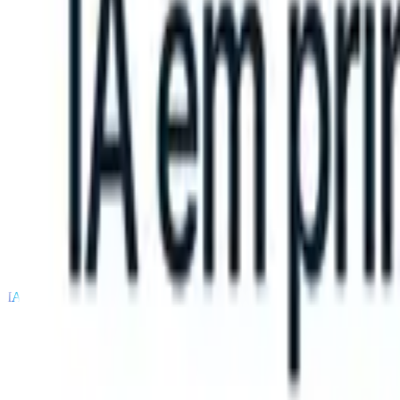
 can take instructions?
|
Save my seat
What happens when your ATS 
Produtos
Recursos
IA
Preços
Centro de Conhecimento
Entrar
Experimente grátis