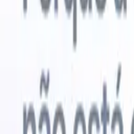
Experimente grátis
IA que faz o trabalho por você
Nossos 
Os agentes de IA cuidam de respostas de e-mail, envios de
Ver tudo
candidatos, formatação de currículos e estratégias de
Agente de 
sourcing, oferecendo maior controle sobre seu
personaliz
recrutamento e melhorando velocidade e precisão.
a IA criar 
formatação
Como os agentes de IA podem mudar a forma como você
PDFs.
Agen
contrata.
↗
candidatos
Novo lançamento
Conecte seus dados à IA com o
Recruit CRM MCP
O que oferecemos