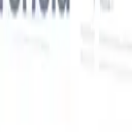
Nossas funcionalidades de IA para recrutadores
inteligentes
Integração GPT
Automatize a criação de conteúdo e o engajamento
de candidatos com GPT.
Sourcing com IA
Busque em toda a
xe
internet com linguagem natural.
Correspondência de candidatos
com IA
Combine candidatos qualificados a vagas com análise
o
orientada por IA.
Sequenciamento de outreach
Engaje candidatos
por meio de sequências inteligentes de e-mail, SMS e LinkedIn.
Desbloqueie a Eficiência de Recrutamento Como Nunca
Antes
Quero uma demo