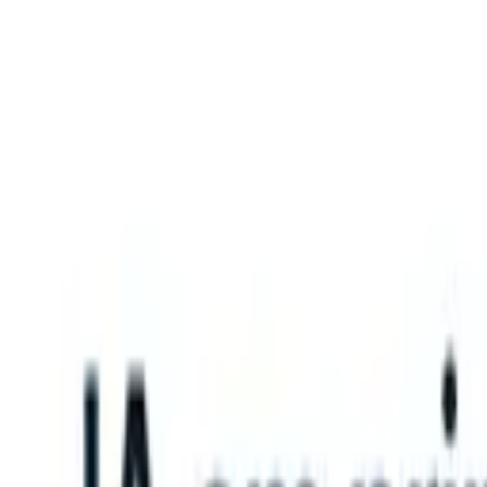
What happens when your ATS can take instructions?
|
Save my seat