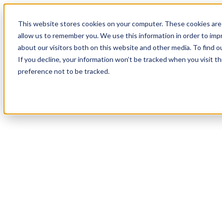
20
Day
:
This website stores cookies on your computer. These cookies are 
01
HR
:
allow us to remember you. We use this information in order to im
11
Min
about our visitors both on this website and other media. To find o
:
If you decline, your information won’t be tracked when you visit t
38
Sec
preference not to be tracked.