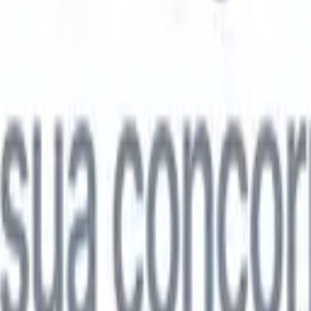

Japonês
🇮🇹
Italiano
🇨🇳
Chinês
l

Japonês
🇮🇹
Italiano
🇨🇳
Chinês