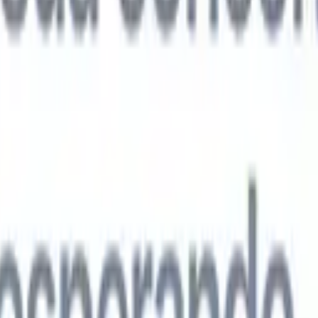
agentes de IA de próxima geração
análise de currículo
Treine um agente para reconhecer campos
ados nos currículos que você analisa.
Agente de envio de candidatos
Dei
uma lista refinada de candidatos pronta para envio por e-mail.
Agente de
 de currículo
Gere currículos formatados por IA na hora e salve-os com
te de apresentação de candidatos
Crie e-mails de apresentação de
 personalizados e profissionais com IA.
Soluções por setor