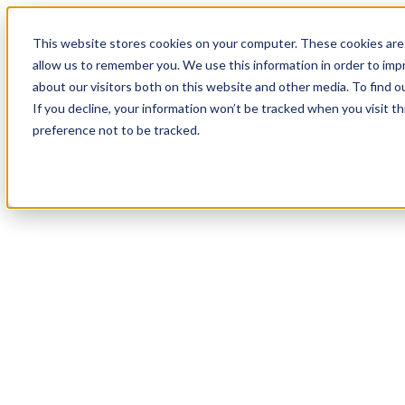
19
Day
:
This website stores cookies on your computer. These cookies are 
09
HR
:
allow us to remember you. We use this information in order to im
05
Min
about our visitors both on this website and other media. To find o
:
If you decline, your information won’t be tracked when you visit t
10
Sec
preference not to be tracked.