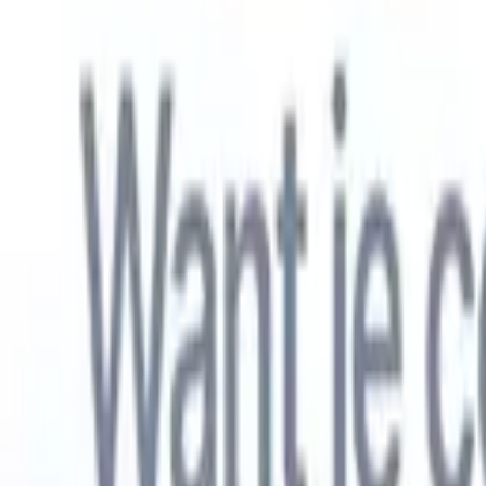
Nederlands
🇺🇸
Engels
🇫🇷
Frans
🇧🇷
Portugees
🇪🇸
Spaans
🇩🇪
Duits
🇯🇵
Japa
Producten
Functies
AI
Prijzen
Kenniscentrum
Krijg toegang tot alle Recruit CRM via ÉÉN krachtige mobiele app
Instellen op het web, dan gebruiken op mobiel.
Nu aanmelden
Nederlands
🇺🇸
Engels
🇫🇷
Frans
🇧🇷
Portugees
🇪🇸
Spaans
🇩🇪
Duits
🇯🇵
Japa
Ik wil een demo