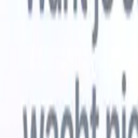
Gratis proberen
AI die het werk voor je doet
Onze ne
AI-agenten verwerken e-mailreacties,
Alles beki
kandidaatverzendingen, cv-opmaak en
CV-analys
sourcingstrategieën, zodat je meer controle hebt over je
herkennen
werving en de snelheid en nauwkeurigheid verbetert.
opstellen d
opgemaakte
Hoe AI-agenten de manier waarop je aanwerft kunnen
gebrande k
veranderen.
↗
Nieuwe release
Verbind uw data met AI via Recruit
CRM MCP
Wat wij bieden