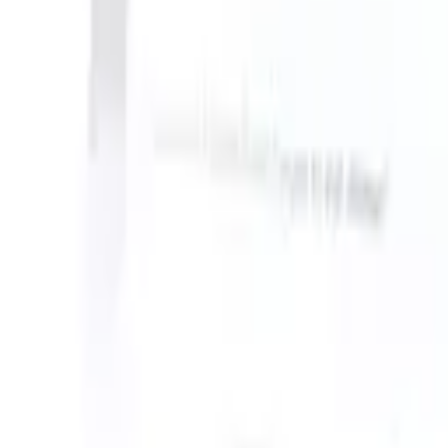
can take instructions?
|
Save my seat