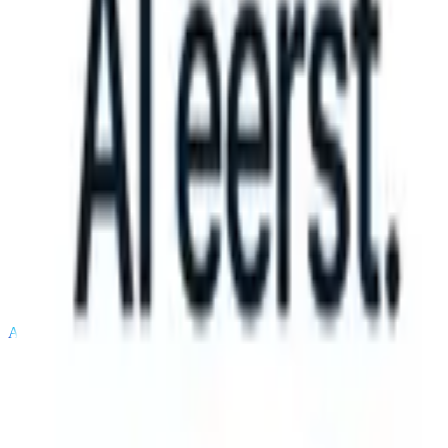
can take instructions?
|
Save my seat
What happens when your ATS 
Producten
Functies
AI
Prijzen
Kenniscentrum
Inloggen
Gratis proberen