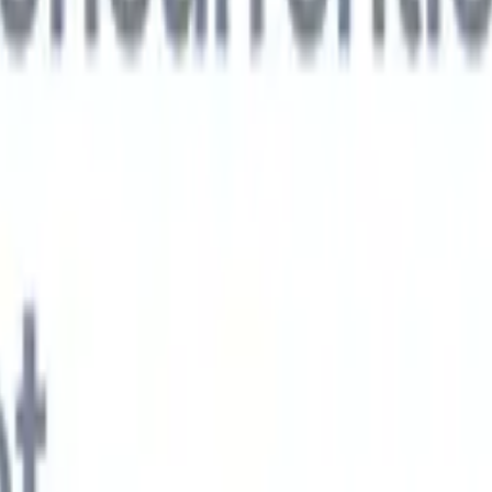
xt-gen AI-agenten
jken
e-agent
Train een agent om aangepaste velden in cv's die je parseert te
.
Kandidaatverzending-agent
Laat AI een verzorgde kandidatenlijst
ie klaar is voor e-mailverzending.
CV-opmaak-agent
Genereer direct AI-
 cv's en sla ze op als PDF's.
Kandidaat-pitchagent
Maak verzorgde,
andidaat-pitch e-mails met AI.
Oplossingen per branche