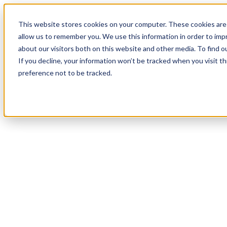
20
Day
:
This website stores cookies on your computer. These cookies are 
08
HR
:
allow us to remember you. We use this information in order to im
54
Min
about our visitors both on this website and other media. To find o
:
If you decline, your information won’t be tracked when you visit t
41
Sec
preference not to be tracked.