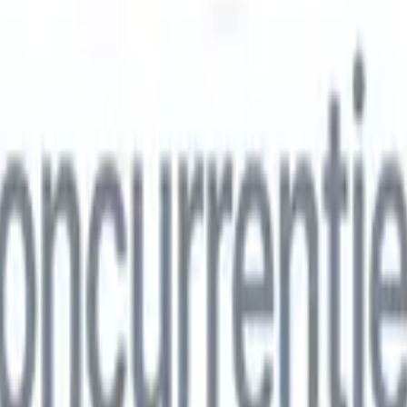
ns
🇮🇹
Italiaans
🇨🇳
Chinees
ns
🇮🇹
Italiaans
🇨🇳
Chinees