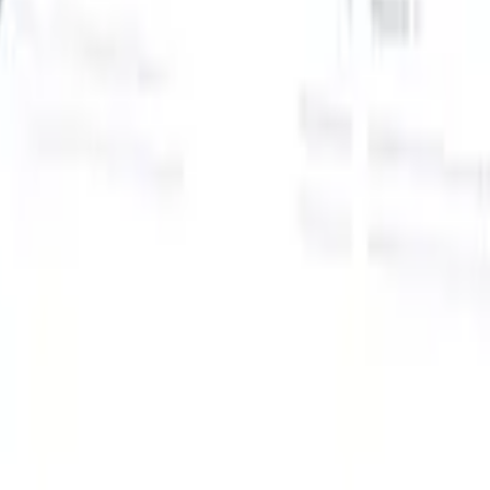
Onze AI-functies voor slimme recruiters
GPT-integratie
Automatiseer contentcreatie en
kandidaatbetrokkenheid met GPT.
AI-sourcing
Zoek over het hele
internet met natuurlijke taal.
AI-kandidaatmatching
Koppel
gekwalificeerde kandidaten aan functies met AI-gestuurde
analyse.
Outreach-sequencing
Betrek kandidaten via slimme e-mail-,
sms- en LinkedIn-sequenties.
Ontketen Wervingsefficiëntie Zoals Nooit Tevoren
Ik wil een demo