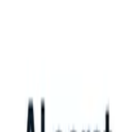
What happens when your ATS can take instructions?
|
Save my seat