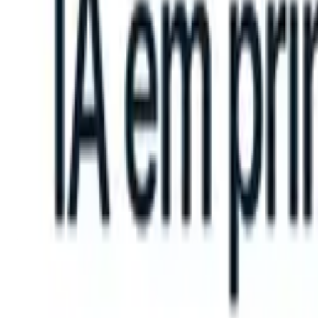
n take instructions?
|
Save my seat
What happens when your ATS ca
Produtos
Recursos
IA
Preços
Centro de Conhecimento
Entrar
Experimente grátis