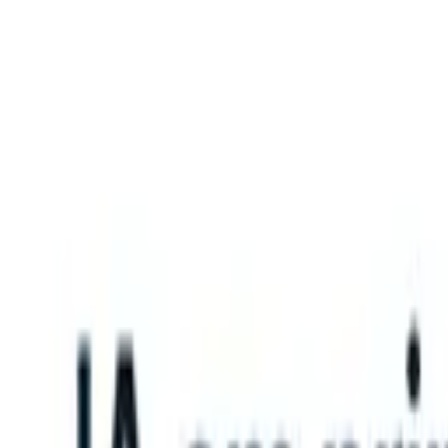
What happens when your ATS can take instructions?
|
Save my seat