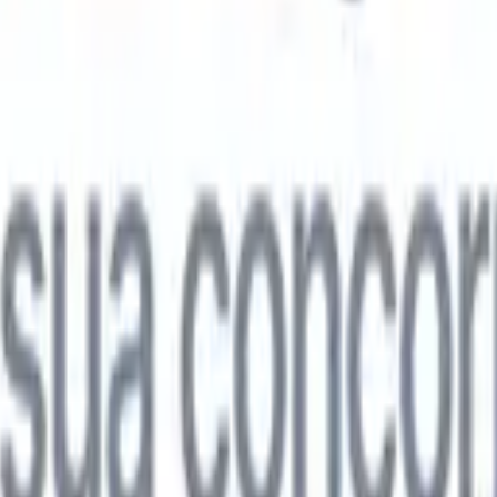

Japonês
🇮🇹
Italiano
🇨🇳
Chinês
l

Japonês
🇮🇹
Italiano
🇨🇳
Chinês