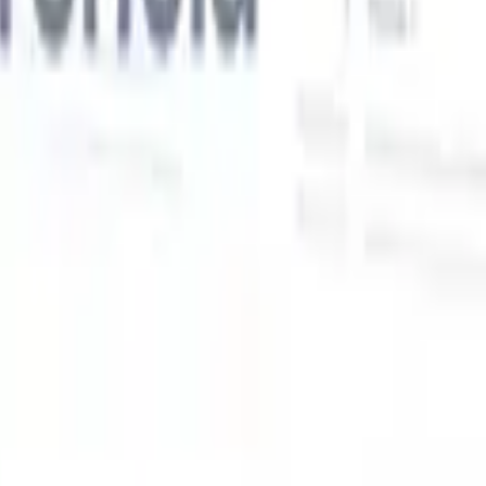
Nossas funcionalidades de IA para recrutadores
inteligentes
Integração GPT
Automatize a criação de conteúdo e o engajamento
de candidatos com GPT.
Sourcing com IA
Busque em toda a
xe
internet com linguagem natural.
Correspondência de candidatos
com IA
Combine candidatos qualificados a vagas com análise
o
orientada por IA.
Sequenciamento de outreach
Engaje candidatos
por meio de sequências inteligentes de e-mail, SMS e LinkedIn.
Desbloqueie a Eficiência de Recrutamento Como Nunca
Antes
Quero uma demo