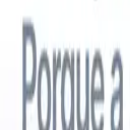
Português
🇺🇸
Inglês
🇳🇱
Holandês
🇫🇷
Francês
🇪🇸
Espanhol
🇩🇪
Alemão
🇯
Produtos
Recursos
IA
Preços
Centro de Conhecimento
Acesse todo o Recruit CRM através de UM poderoso aplicativo móve
Configure na web, depois use no celular.
Inscrever-se agora
Português
🇺🇸
Inglês
🇳🇱
Holandês
🇫🇷
Francês
🇪🇸
Espanhol
🇩🇪
Alemão
🇯
Quero uma demo