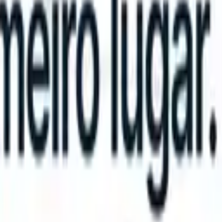
n take instructions?
|
Save my seat