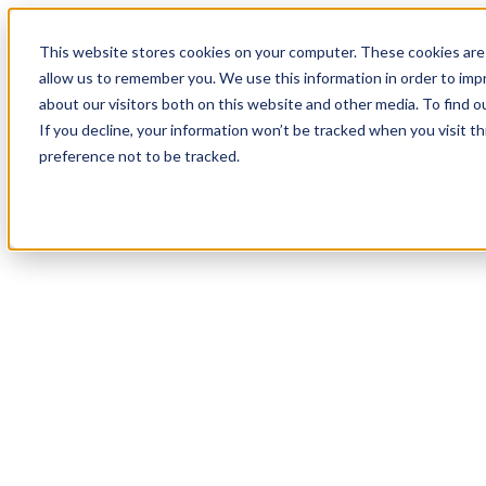
19
Day
:
This website stores cookies on your computer. These cookies are 
18
HR
:
allow us to remember you. We use this information in order to im
06
Min
about our visitors both on this website and other media. To find o
:
If you decline, your information won’t be tracked when you visit t
08
Sec
preference not to be tracked.