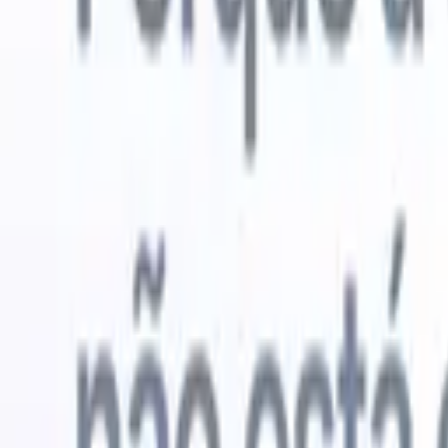
Experimente grátis
IA que faz o trabalho por você
Nossos 
Os agentes de IA cuidam de respostas de e-mail, envios de
Ver tudo
candidatos, formatação de currículos e estratégias de
Agente de 
sourcing, oferecendo maior controle sobre seu
personaliz
recrutamento e melhorando velocidade e precisão.
a IA criar 
formatação
Como os agentes de IA podem mudar a forma como você
PDFs.
Agen
contrata.
↗
candidatos
Novo lançamento
Conecte seus dados à IA com o
Recruit CRM MCP
O que oferecemos