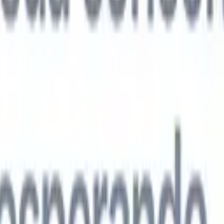
agentes de IA de próxima geração
análise de currículo
Treine um agente para reconhecer campos
ados nos currículos que você analisa.
Agente de envio de candidatos
Dei
uma lista refinada de candidatos pronta para envio por e-mail.
Agente de
 de currículo
Gere currículos formatados por IA na hora e salve-os com
te de apresentação de candidatos
Crie e-mails de apresentação de
 personalizados e profissionais com IA.
Soluções por setor