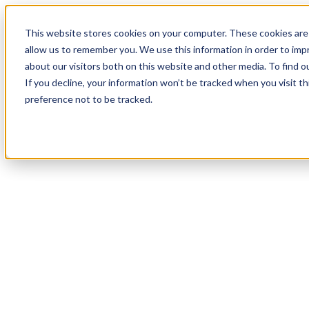
19
Day
:
This website stores cookies on your computer. These cookies are 
20
HR
:
allow us to remember you. We use this information in order to im
09
Min
about our visitors both on this website and other media. To find o
:
If you decline, your information won’t be tracked when you visit t
38
Sec
preference not to be tracked.