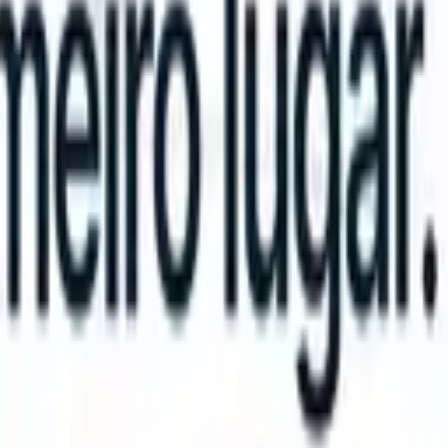
n take instructions?
|
Save my seat