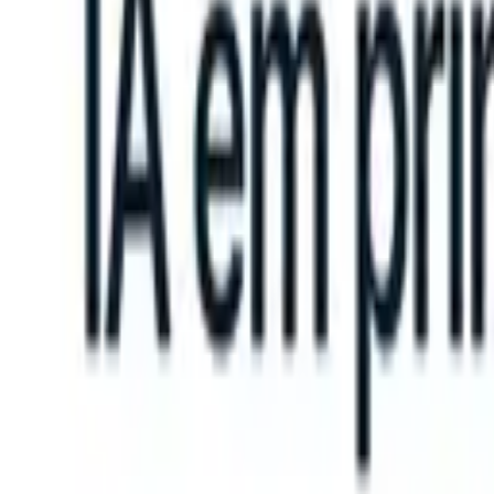
n take instructions?
|
Save my seat
What happens when your ATS ca
Produtos
Recursos
IA
Preços
Centro de Conhecimento
Entrar
Experimente grátis