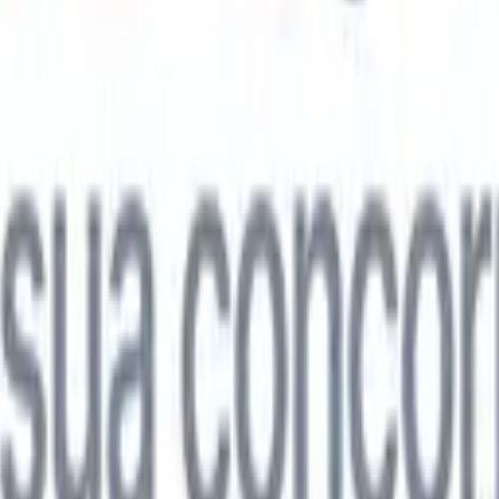

Japonês
🇮🇹
Italiano
🇨🇳
Chinês
l

Japonês
🇮🇹
Italiano
🇨🇳
Chinês