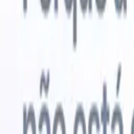
Experimente grátis
IA que faz o trabalho por você
Nossos 
Os agentes de IA cuidam de respostas de e-mail, envios de
Ver tudo
candidatos, formatação de currículos e estratégias de
Agente de 
sourcing, oferecendo maior controle sobre seu
personaliz
recrutamento e melhorando velocidade e precisão.
a IA criar 
formatação
Como os agentes de IA podem mudar a forma como você
PDFs.
Agen
contrata.
↗
candidatos
Novo lançamento
Conecte seus dados à IA com o
Recruit CRM MCP
O que oferecemos