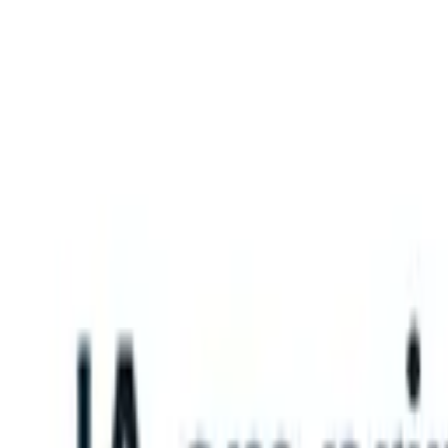
What happens when your ATS can take instructions?
|
Save my seat