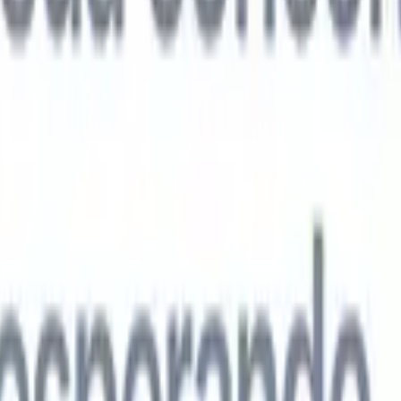
agentes de IA de próxima geração
análise de currículo
Treine um agente para reconhecer campos
ados nos currículos que você analisa.
Agente de envio de candidatos
Dei
uma lista refinada de candidatos pronta para envio por e-mail.
Agente de
 de currículo
Gere currículos formatados por IA na hora e salve-os com
te de apresentação de candidatos
Crie e-mails de apresentação de
 personalizados e profissionais com IA.
Soluções por setor