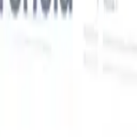
Nossas funcionalidades de IA para recrutadores
inteligentes
Integração GPT
Automatize a criação de conteúdo e o engajamento
de candidatos com GPT.
Sourcing com IA
Busque em toda a
xe
internet com linguagem natural.
Correspondência de candidatos
com IA
Combine candidatos qualificados a vagas com análise
o
orientada por IA.
Sequenciamento de outreach
Engaje candidatos
por meio de sequências inteligentes de e-mail, SMS e LinkedIn.
Desbloqueie a Eficiência de Recrutamento Como Nunca
Antes
Quero uma demo