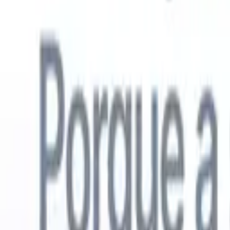
Português
🇺🇸
Inglês
🇳🇱
Holandês
🇫🇷
Francês
🇪🇸
Espanhol
🇩🇪
Alemão
🇯
Produtos
Recursos
IA
Preços
Centro de Conhecimento
Acesse todo o Recruit CRM através de UM poderoso aplicativo móve
Configure na web, depois use no celular.
Inscrever-se agora
Português
🇺🇸
Inglês
🇳🇱
Holandês
🇫🇷
Francês
🇪🇸
Espanhol
🇩🇪
Alemão
🇯
Quero uma demo