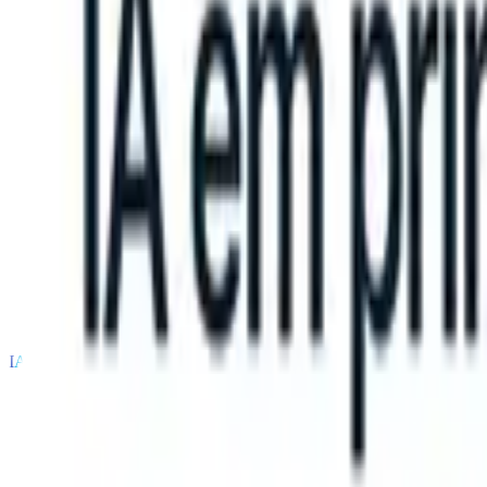
an take instructions?
|
Save my seat
What happens when your ATS ca
Produtos
Recursos
IA
Preços
Centro de Conhecimento
Entrar
Experimente grátis