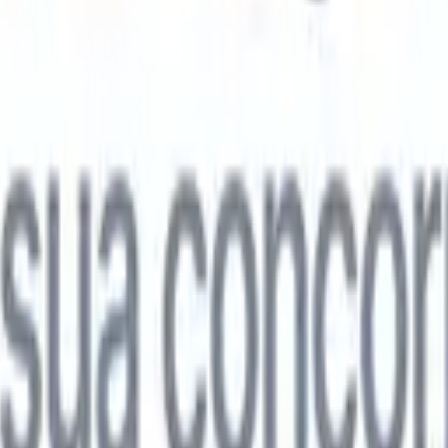

Japonês
🇮🇹
Italiano
🇨🇳
Chinês
l

Japonês
🇮🇹
Italiano
🇨🇳
Chinês