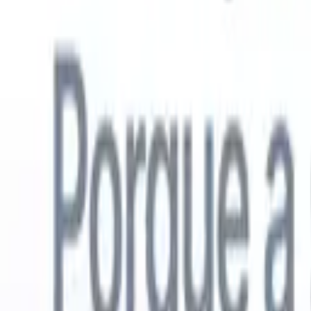
Português
🇺🇸
Inglês
🇳🇱
Holandês
🇫🇷
Francês
🇪🇸
Espanhol
🇩🇪
Alemão
🇯
Produtos
Recursos
IA
Preços
Centro de Conhecimento
Acesse todo o Recruit CRM através de UM poderoso aplicativo móve
Configure na web, depois use no celular.
Inscrever-se agora
Português
🇺🇸
Inglês
🇳🇱
Holandês
🇫🇷
Francês
🇪🇸
Espanhol
🇩🇪
Alemão
🇯
Quero uma demo