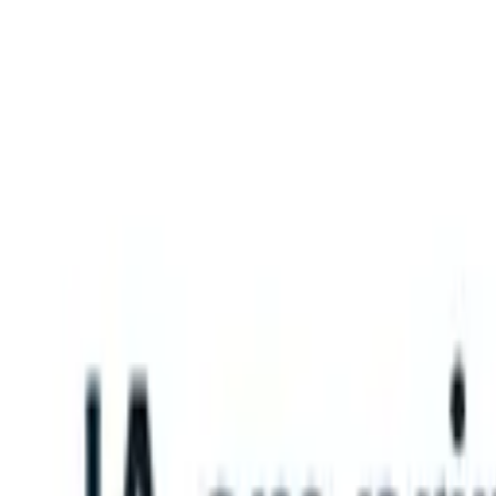
What happens when your ATS can take instructions?
|
Save my seat