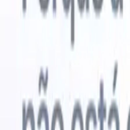
Experimente grátis
IA que faz o trabalho por você
Nossos 
Os agentes de IA cuidam de respostas de e-mail, envios de
Ver tudo
candidatos, formatação de currículos e estratégias de
Agente de 
sourcing, oferecendo maior controle sobre seu
personaliz
recrutamento e melhorando velocidade e precisão.
a IA criar 
formatação
Como os agentes de IA podem mudar a forma como você
PDFs.
Agen
contrata.
↗
candidatos
Novo lançamento
Conecte seus dados à IA com o
Recruit CRM MCP
O que oferecemos