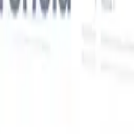
Nossas funcionalidades de IA para recrutadores
inteligentes
Integração GPT
Automatize a criação de conteúdo e o engajamento
de candidatos com GPT.
Sourcing com IA
Busque em toda a
xe
internet com linguagem natural.
Correspondência de candidatos
com IA
Combine candidatos qualificados a vagas com análise
o
orientada por IA.
Sequenciamento de outreach
Engaje candidatos
por meio de sequências inteligentes de e-mail, SMS e LinkedIn.
Desbloqueie a Eficiência de Recrutamento Como Nunca
Antes
Quero uma demo