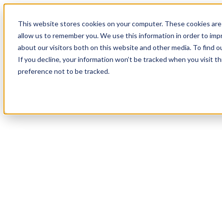
17
Day
:
This website stores cookies on your computer. These cookies are 
21
HR
:
allow us to remember you. We use this information in order to im
18
Min
about our visitors both on this website and other media. To find o
:
If you decline, your information won’t be tracked when you visit t
31
Sec
preference not to be tracked.