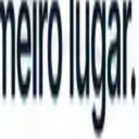
n take instructions?
|
Save my seat