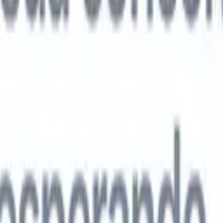
agentes de IA de próxima geração
análise de currículo
Treine um agente para reconhecer campos
ados nos currículos que você analisa.
Agente de envio de candidatos
Dei
uma lista refinada de candidatos pronta para envio por e-mail.
Agente de
 de currículo
Gere currículos formatados por IA na hora e salve-os com
te de apresentação de candidatos
Crie e-mails de apresentação de
 personalizados e profissionais com IA.
Soluções por setor