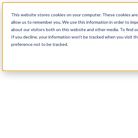
17
Day
:
This website stores cookies on your computer. These cookies are 
19
HR
:
allow us to remember you. We use this information in order to im
20
Min
about our visitors both on this website and other media. To find o
:
If you decline, your information won’t be tracked when you visit t
27
Sec
preference not to be tracked.