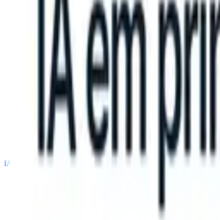
 can take instructions?
|
Save my seat
What happens when your ATS 
Produtos
Recursos
IA
Preços
Centro de Conhecimento
Entrar
Experimente grátis