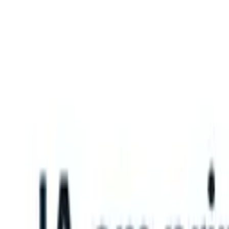
What happens when your ATS can take instructions?
|
Save my seat