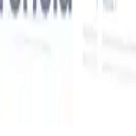
Nossas funcionalidades de IA para recrutadores
inteligentes
Integração GPT
Automatize a criação de conteúdo e o engajamento
de candidatos com GPT.
Sourcing com IA
Busque em toda a
xe
internet com linguagem natural.
Correspondência de candidatos
com IA
Combine candidatos qualificados a vagas com análise
o
orientada por IA.
Sequenciamento de outreach
Engaje candidatos
por meio de sequências inteligentes de e-mail, SMS e LinkedIn.
Desbloqueie a Eficiência de Recrutamento Como Nunca
Antes
Quero uma demo