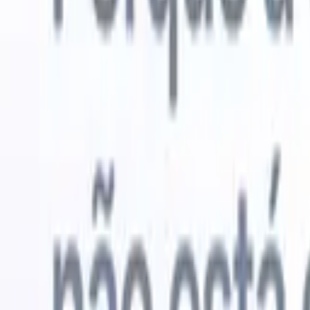
Experimente grátis
IA que faz o trabalho por você
Nossos 
Os agentes de IA cuidam de respostas de e-mail, envios de
Ver tudo
candidatos, formatação de currículos e estratégias de
Agente de 
sourcing, oferecendo maior controle sobre seu
personaliz
recrutamento e melhorando velocidade e precisão.
a IA criar 
formatação
Como os agentes de IA podem mudar a forma como você
PDFs.
Agen
contrata.
↗
candidatos
Novo lançamento
Conecte seus dados à IA com o
Recruit CRM MCP
O que oferecemos