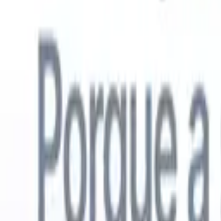
Português
🇺🇸
Inglês
🇳🇱
Holandês
🇫🇷
Francês
🇪🇸
Espanhol
🇩🇪
Alemão
🇯
Produtos
Recursos
IA
Preços
Centro de Conhecimento
Acesse todo o Recruit CRM através de UM poderoso aplicativo móve
Configure na web, depois use no celular.
Inscrever-se agora
Português
🇺🇸
Inglês
🇳🇱
Holandês
🇫🇷
Francês
🇪🇸
Espanhol
🇩🇪
Alemão
🇯
Quero uma demo