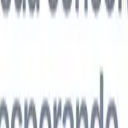
agentes de IA de próxima geração
análise de currículo
Treine um agente para reconhecer campos
ados nos currículos que você analisa.
Agente de envio de candidatos
Dei
uma lista refinada de candidatos pronta para envio por e-mail.
Agente de
 de currículo
Gere currículos formatados por IA na hora e salve-os com
te de apresentação de candidatos
Crie e-mails de apresentação de
 personalizados e profissionais com IA.
Soluções por setor