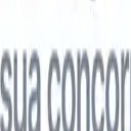

Japonês
🇮🇹
Italiano
🇨🇳
Chinês
l

Japonês
🇮🇹
Italiano
🇨🇳
Chinês