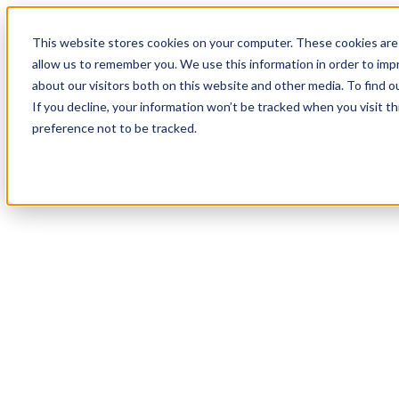
18
Day
:
This website stores cookies on your computer. These cookies are 
09
HR
:
allow us to remember you. We use this information in order to im
18
Min
about our visitors both on this website and other media. To find o
:
If you decline, your information won’t be tracked when you visit t
11
Sec
preference not to be tracked.